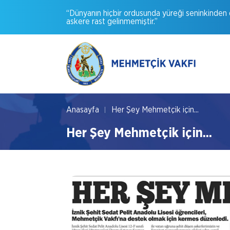
“Dünyanın
hiçbir
ordusunda
yüreği
seninkinden
askere
rast
gelinmemiştir.”
Anasayfa
Her Şey Mehmetçik için...
Her Şey Mehmetçik için...