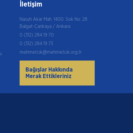
İletişim
Nasuh Akar Mah. 1400. Sok No: 28
Balgat-Çankaya / Ankara
0 (312) 284 19 70
0 (312) 284 19 73
mehmetcik@mehmetcik.org.tr
şı
Bağışlar Hakkında
Merak Ettikleriniz