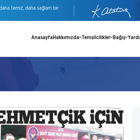
daha
temiz,
daha
sağlam
bir
Anasayfa
Hakkımızda
Temsilcilikler
Bağış
Yard