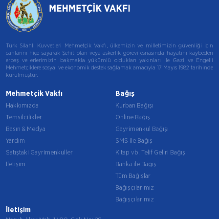
Türk Silahlı Kuvvetleri Mehmetçik Vakfı, ülkemizin ve milletimizin güvenliği için
canlarını hiçe sayarak Şehit olan veya askerlik görevi esnasında hayatını kaybeden
erbaş ve erlerimizin bakmakla yükümlü oldukları yakınları ile Gazi ve Engelli
Mehmetçiklere sosyal ve ekonomik destek sağlamak amacıyla 17 Mayıs 1982 tarihinde
kurulmuştur.
Mehmetçik Vakfı
Bağış
Hakkımızda
Kurban Bağışı
Temsilcilikler
Online Bağış
Basın & Medya
Gayrimenkul Bağışı
Yardım
SMS ile Bağış
Satıştaki Gayrimenkuller
Kitap vb. Telif Geliri Bağışı
İletişim
Banka ile Bağış
Tüm Bağışlar
Bağışçılarımız
Bağışçılarımız
İletişim