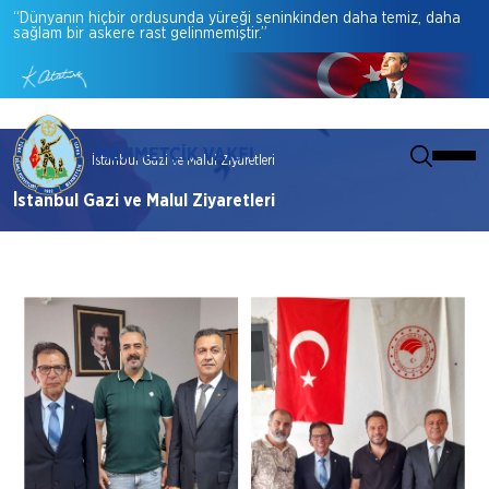
“Dünyanın
hiçbir
ordusunda
yüreği
seninkinden
daha
temiz,
daha
sağlam
bir
askere
rast
gelinmemiştir.”
Anasayfa
İstanbul Gazi ve Malul Ziyaretleri
İstanbul Gazi ve Malul Ziyaretleri