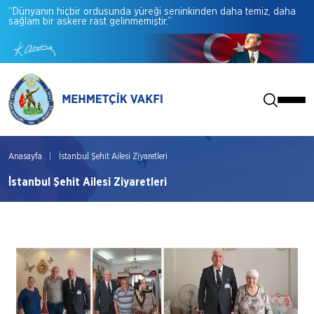
“Dünyanın
hiçbir
ordusunda
yüreği
seninkinden
daha
temiz,
daha
sağlam
bir
askere
rast
gelinmemiştir.”
Anasayfa
İstanbul Şehit Ailesi Ziyaretleri
İstanbul Şehit Ailesi Ziyaretleri