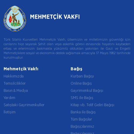
Türk Silahlı Kuvvetleri Mehmetçik Vakfı, ülkemizin ve milletimizin güvenliği için
canlarını hiçe sayarak Şehit olan veya askerlik görevi esnasında hayatını kaybeden
erbaş ve erlerimizin bakmakla yükümlü oldukları yakınları ile Gazi ve Engelli
Mehmetçiklere sosyal ve ekonomik destek sağlamak amacıyla 17 Mayıs 1982 tarihinde
kurulmuştur.
Mehmetçik Vakfı
Bağış
Hakkımızda
Kurban Bağışı
Temsilcilikler
Online Bağış
Basın & Medya
Gayrimenkul Bağışı
Yardım
SMS ile Bağış
Satıştaki Gayrimenkuller
Kitap vb. Telif Geliri Bağışı
İletişim
Banka ile Bağış
Tüm Bağışlar
Bağışçılarımız
Bağışçılarımız