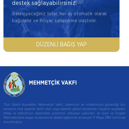
destek sağlayabilirsiniz.
Belirleyeceğiniz tutar, her ay otomatik olarak
bağışlanır ve ihtiyaç sahiplerine ulaştırılır.
DÜZENLI BAĞIŞ YAP
Türk Silahlı Kuvvetleri Mehmetçik Vakfı, ülkemizin ve milletimizin güvenliği için
canlarını hiçe sayarak Şehit olan veya askerlik görevi esnasında hayatını kaybeden
erbaş ve erlerimizin bakmakla yükümlü oldukları yakınları ile Gazi ve Engelli
Mehmetçiklere sosyal ve ekonomik destek sağlamak amacıyla 17 Mayıs 1982 tarihinde
kurulmuştur.