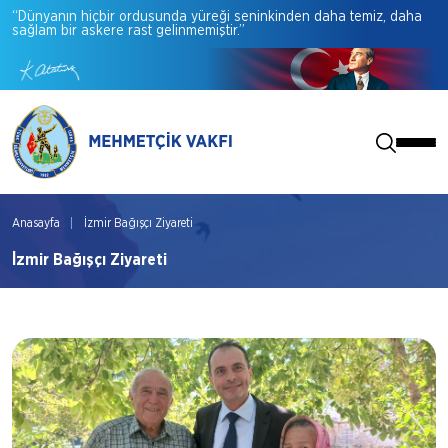
“Dünyanın
hiçbir
ordusunda
yüreği
seninkinden
daha
temiz,
daha
sağlam
bir
askere
rast
gelinmemiştir.”
Anasayfa
İzmir Bağışçı Ziyareti
İzmir Bağışçı Ziyareti