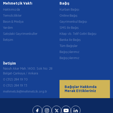
Mehmetçik Vakfı
Bağış
Hakkımızda
Kurban Bağışı
Temsilcilikler
Online Bağış
Basın & Medya
Gayrimenkul Bağışı
Yardım
SMS ile Bağış
Satıştaki Gayrimenkuller
Kitap vb. Telif Geliri Bağışı
İletişim
Banka ile Bağış
Tüm Bağışlar
Bağışçılarımız
Bağışçılarımız
İletişim
Nasuh Akar Mah. 1400. Sok No: 28
Balgat-Çankaya / Ankara
0 (312) 284 19 70
0 (312) 284 19 73
Bağışlar Hakkında
Merak Ettikleriniz
mehmetcik@mehmetcik.org.tr