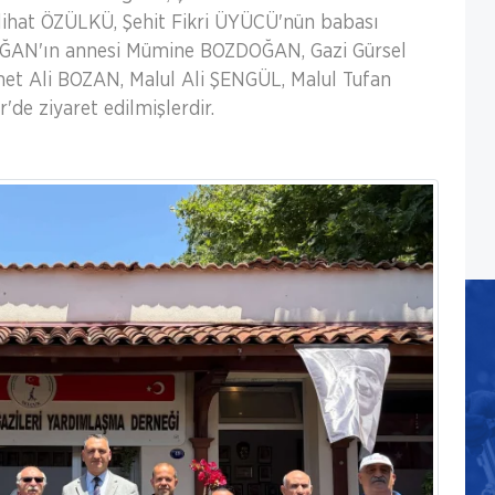
hat ÖZÜLKÜ, Şehit Fikri ÜYÜCÜ'nün babası
ĞAN'ın annesi Mümine BOZDOĞAN, Gazi Gürsel
t Ali BOZAN, Malul Ali ŞENGÜL, Malul Tufan
e ziyaret edilmişlerdir.