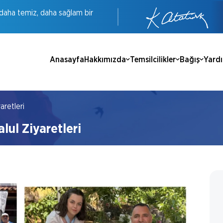
daha
temiz,
daha
sağlam
bir
Anasayfa
Hakkımızda
Temsilcilikler
Bağış
Yard
aretleri
alul Ziyaretleri