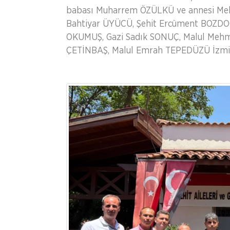
babası Muharrem ÖZÜLKÜ ve annesi Meli
Bahtiyar ÜYÜCÜ, Şehit Ercüment BOZDO
OKUMUŞ, Gazi Sadık SONUÇ, Malul Mehme
ÇETİNBAŞ, Malul Emrah TEPEDÜZÜ İzmir'd