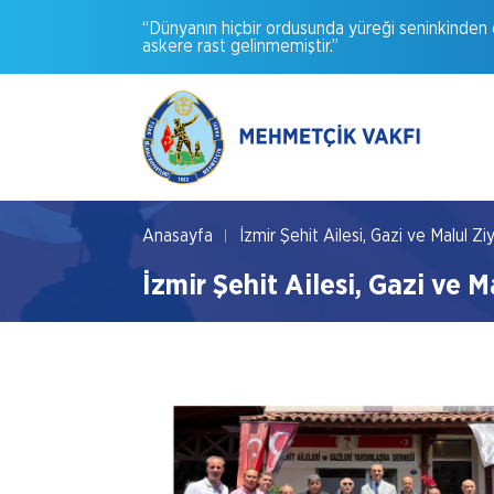
“Dünyanın
hiçbir
ordusunda
yüreği
seninkinden
askere
rast
gelinmemiştir.”
Anasayfa
İzmir Şehit Ailesi, Gazi ve Malul Ziy
İzmir Şehit Ailesi, Gazi ve M