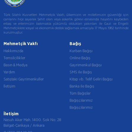
Türk Silahlı Kuvvetleri Mehmetçik Vakfı, ülkemizin ve milletimizin güvenliği için
canlarını hiçe sayarak Şehit olan veya askerlik görevi esnasında hayatını kaybeden
erbaş ve erlerimizin bakmakla yükümlü oldukları yakınları ile Gazi ve Engelli
Mehmetçiklere sosyal ve ekonomik destek sağlamak amacıyla 17 Mayıs 1982 tarihinde
kurulmuştur.
Mehmetçik Vakfı
Bağış
Hakkımızda
Kurban Bağışı
Temsilcilikler
Online Bağış
Basın & Medya
Gayrimenkul Bağışı
Yardım
SMS ile Bağış
Satıştaki Gayrimenkuller
Kitap vb. Telif Geliri Bağışı
İletişim
Banka ile Bağış
Tüm Bağışlar
Bağışçılarımız
Bağışçılarımız
İletişim
Nasuh Akar Mah. 1400. Sok No: 28
Balgat-Çankaya / Ankara