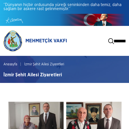
“Dünyanın
hiçbir
ordusunda
yüreği
seninkinden
daha
temiz,
daha
sağlam
bir
askere
rast
gelinmemiştir.”
Anasayfa
İzmir Şehit Ailesi Ziyaretleri
İzmir Şehit Ailesi Ziyaretleri