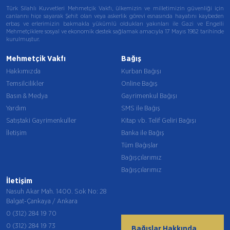
Türk Silahlı Kuvvetleri Mehmetçik Vakfı, ülkemizin ve milletimizin güvenliği için
canlarını hiçe sayarak Şehit olan veya askerlik görevi esnasında hayatını kaybeden
erbaş ve erlerimizin bakmakla yükümlü oldukları yakınları ile Gazi ve Engelli
Mehmetçiklere sosyal ve ekonomik destek sağlamak amacıyla 17 Mayıs 1982 tarihinde
kurulmuştur.
Mehmetçik Vakfı
Bağış
Hakkımızda
Kurban Bağışı
Temsilcilikler
Online Bağış
Basın & Medya
Gayrimenkul Bağışı
Yardım
SMS ile Bağış
Satıştaki Gayrimenkuller
Kitap vb. Telif Geliri Bağışı
İletişim
Banka ile Bağış
Tüm Bağışlar
Bağışçılarımız
Bağışçılarımız
İletişim
Nasuh Akar Mah. 1400. Sok No: 28
Balgat-Çankaya / Ankara
0 (312) 284 19 70
0 (312) 284 19 73
Bağışlar Hakkında