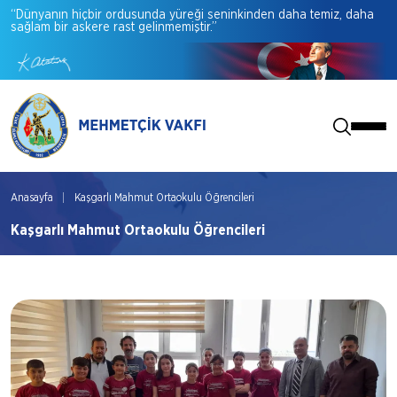
“Dünyanın
hiçbir
ordusunda
yüreği
seninkinden
daha
temiz,
daha
sağlam
bir
askere
rast
gelinmemiştir.”
Anasayfa
Kaşgarlı Mahmut Ortaokulu Öğrencileri
Kaşgarlı Mahmut Ortaokulu Öğrencileri