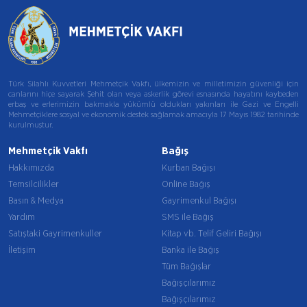
Türk Silahlı Kuvvetleri Mehmetçik Vakfı, ülkemizin ve milletimizin güvenliği için
canlarını hiçe sayarak Şehit olan veya askerlik görevi esnasında hayatını kaybeden
erbaş ve erlerimizin bakmakla yükümlü oldukları yakınları ile Gazi ve Engelli
Mehmetçiklere sosyal ve ekonomik destek sağlamak amacıyla 17 Mayıs 1982 tarihinde
kurulmuştur.
Mehmetçik Vakfı
Bağış
Hakkımızda
Kurban Bağışı
Temsilcilikler
Online Bağış
Basın & Medya
Gayrimenkul Bağışı
Yardım
SMS ile Bağış
Satıştaki Gayrimenkuller
Kitap vb. Telif Geliri Bağışı
İletişim
Banka ile Bağış
Tüm Bağışlar
Bağışçılarımız
Bağışçılarımız