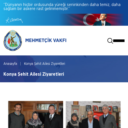
“Dünyanın
hiçbir
ordusunda
yüreği
seninkinden
daha
temiz,
daha
sağlam
bir
askere
rast
gelinmemiştir.”
Anasayfa
Konya Şehit Ailesi Ziyaretleri
Konya Şehit Ailesi Ziyaretleri