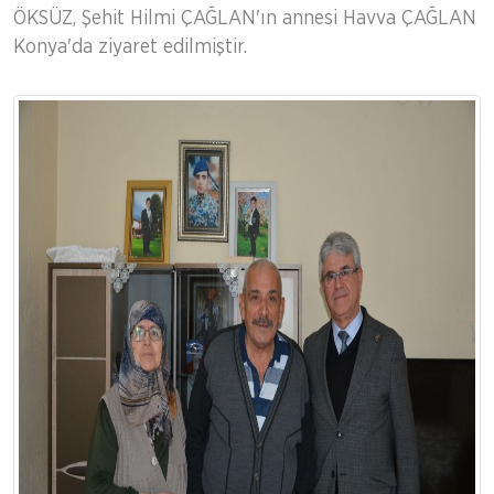
ÖKSÜZ, Şehit Hilmi ÇAĞLAN'ın annesi Havva ÇAĞLAN
Konya'da ziyaret edilmiştir.