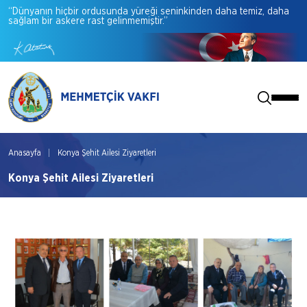
“Dünyanın
hiçbir
ordusunda
yüreği
seninkinden
daha
temiz,
daha
sağlam
bir
askere
rast
gelinmemiştir.”
Anasayfa
Konya Şehit Ailesi Ziyaretleri
Konya Şehit Ailesi Ziyaretleri