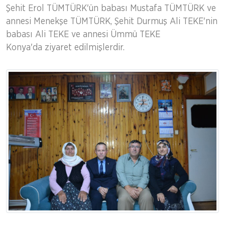
Şehit Erol TÜMTÜRK'ün babası Mustafa TÜMTÜRK ve
annesi Menekşe TÜMTÜRK, Şehit Durmuş Ali TEKE'nin
babası Ali TEKE ve annesi Ümmü TEKE
Konya'da ziyaret edilmişlerdir.