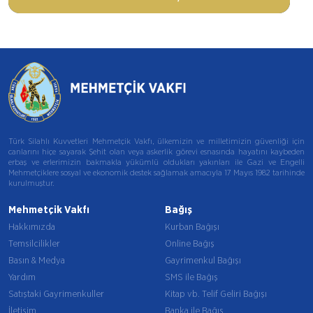
Türk Silahlı Kuvvetleri Mehmetçik Vakfı, ülkemizin ve milletimizin güvenliği için
canlarını hiçe sayarak Şehit olan veya askerlik görevi esnasında hayatını kaybeden
erbaş ve erlerimizin bakmakla yükümlü oldukları yakınları ile Gazi ve Engelli
Mehmetçiklere sosyal ve ekonomik destek sağlamak amacıyla 17 Mayıs 1982 tarihinde
kurulmuştur.
Mehmetçik Vakfı
Bağış
Hakkımızda
Kurban Bağışı
Temsilcilikler
Online Bağış
Basın & Medya
Gayrimenkul Bağışı
Yardım
SMS ile Bağış
Satıştaki Gayrimenkuller
Kitap vb. Telif Geliri Bağışı
İletişim
Banka ile Bağış