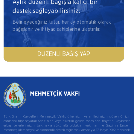
Aylık düzenli bağışla kalıcı bir
destek sağlayabilirsiniz.
Belirleyeceğiniz tutar, her ay otomatik olarak
bağışlanır ve ihtiyaç sahiplerine ulaştırılır.
DÜZENLI BAĞIŞ YAP
Türk Silahlı Kuvvetleri Mehmetçik Vakfı, ülkemizin ve milletimizin güvenliği için
canlarını hiçe sayarak Şehit olan veya askerlik görevi esnasında hayatını kaybeden
erbaş ve erlerimizin bakmakla yükümlü oldukları yakınları ile Gazi ve Engelli
Mehmetçiklere sosyal ve ekonomik destek sağlamak amacıyla 17 Mayıs 1982 tarihinde