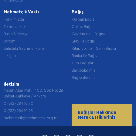
kurulmuştur.
Mehmetçik Vakfı
Bağış
Hakkımızda
Kurban Bağışı
Temsilcilikler
Online Bağış
Basın & Medya
Gayrimenkul Bağışı
Yardım
SMS ile Bağış
Satıştaki Gayrimenkuller
Kitap vb. Telif Geliri Bağışı
İletişim
Banka ile Bağış
Tüm Bağışlar
Bağışçılarımız
Bağışçılarımız
İletişim
Nasuh Akar Mah. 1400. Sok No: 28
Balgat-Çankaya / Ankara
0 (312) 284 19 70
0 (312) 284 19 73
Bağışlar Hakkında
Merak Ettikleriniz
mehmetcik@mehmetcik.org.tr