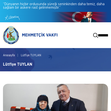
“Dünyanın
hiçbir
ordusunda
yüreği
seninkinden
daha
temiz,
daha
sağlam
bir
askere
rast
gelinmemiştir.”
Anasayfa
Lütfiye TUYLAN
Lütfiye TUYLAN