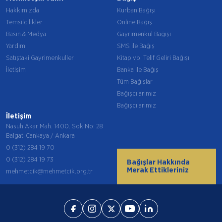
Hakkımızda
Kurban Bağışı
Temsilcilikler
Online Bağış
Basın & Medya
Gayrimenkul Bağışı
Yardım
SMS ile Bağış
Satıştaki Gayrimenkuller
Kitap vb. Telif Geliri Bağışı
İletişim
Banka ile Bağış
Tüm Bağışlar
Bağışçılarımız
Bağışçılarımız
İletişim
Nasuh Akar Mah. 1400. Sok No: 28
Balgat-Çankaya / Ankara
0 (312) 284 19 70
0 (312) 284 19 73
Bağışlar Hakkında
Merak Ettikleriniz
mehmetcik@mehmetcik.org.tr