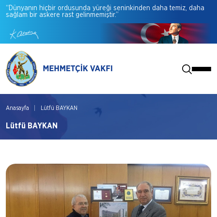
“Dünyanın
hiçbir
ordusunda
yüreği
seninkinden
daha
temiz,
daha
sağlam
bir
askere
rast
gelinmemiştir.”
Anasayfa
Lütfü BAYKAN
Lütfü BAYKAN