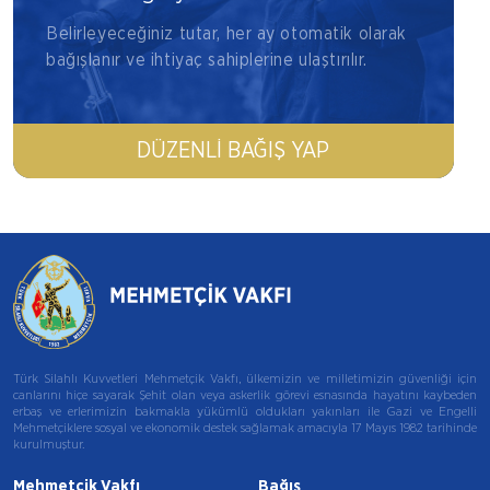
Belirleyeceğiniz tutar, her ay otomatik olarak
bağışlanır ve ihtiyaç sahiplerine ulaştırılır.
DÜZENLI BAĞIŞ YAP
Türk Silahlı Kuvvetleri Mehmetçik Vakfı, ülkemizin ve milletimizin güvenliği için
canlarını hiçe sayarak Şehit olan veya askerlik görevi esnasında hayatını kaybeden
erbaş ve erlerimizin bakmakla yükümlü oldukları yakınları ile Gazi ve Engelli
Mehmetçiklere sosyal ve ekonomik destek sağlamak amacıyla 17 Mayıs 1982 tarihinde
kurulmuştur.
Mehmetçik Vakfı
Bağış