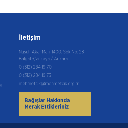
İletişim
Nasuh Akar Mah. 1400. Sok No: 28
Balgat-Çankaya / Ankara
0 (312) 284 19 70
0 (312) 284 19 73
mehmetcik@mehmetcik.org.tr
şı
Bağışlar Hakkında
Merak Ettikleriniz