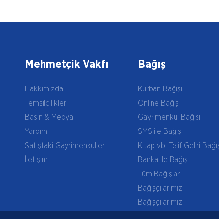
Mehmetçik Vakfı
Bağış
Hakkımızda
Kurban Bağışı
Temsilcilikler
Online Bağış
Basın & Medya
Gayrimenkul Bağışı
Yardım
SMS ile Bağış
Satıştaki Gayrimenkuller
Kitap vb. Telif Geliri Bağı
İletişim
Banka ile Bağış
Tüm Bağışlar
Bağışçılarımız
Bağışçılarımız