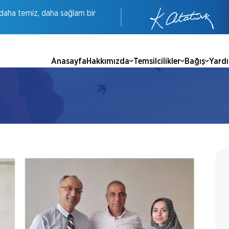
daha
temiz,
daha
sağlam
bir
Anasayfa
Hakkımızda
Temsilcilikler
Bağış
Yard