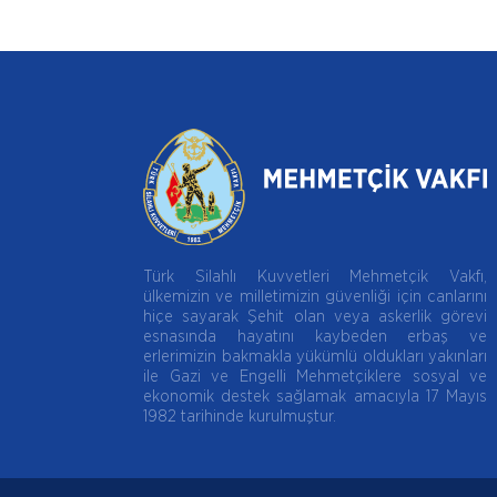
Türk Silahlı Kuvvetleri Mehmetçik Vakfı,
ülkemizin ve milletimizin güvenliği için canlarını
hiçe sayarak Şehit olan veya askerlik görevi
esnasında hayatını kaybeden erbaş ve
erlerimizin bakmakla yükümlü oldukları yakınları
ile Gazi ve Engelli Mehmetçiklere sosyal ve
ekonomik destek sağlamak amacıyla 17 Mayıs
1982 tarihinde kurulmuştur.