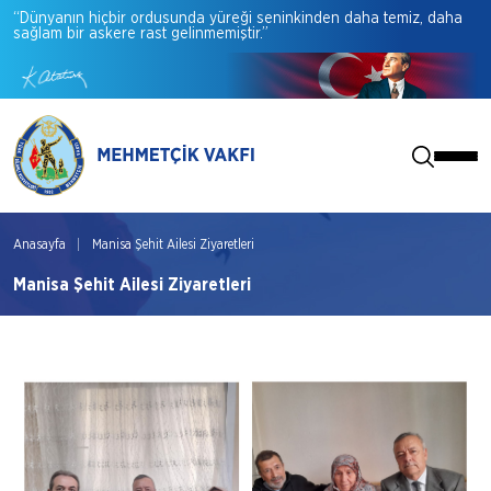
“Dünyanın
hiçbir
ordusunda
yüreği
seninkinden
daha
temiz,
daha
sağlam
bir
askere
rast
gelinmemiştir.”
Anasayfa
Manisa Şehit Ailesi Ziyaretleri
Manisa Şehit Ailesi Ziyaretleri