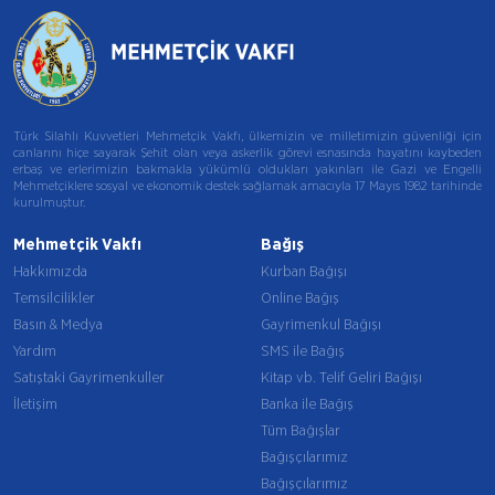
Türk Silahlı Kuvvetleri Mehmetçik Vakfı, ülkemizin ve milletimizin güvenliği için
canlarını hiçe sayarak Şehit olan veya askerlik görevi esnasında hayatını kaybeden
erbaş ve erlerimizin bakmakla yükümlü oldukları yakınları ile Gazi ve Engelli
Mehmetçiklere sosyal ve ekonomik destek sağlamak amacıyla 17 Mayıs 1982 tarihinde
kurulmuştur.
Mehmetçik Vakfı
Bağış
Hakkımızda
Kurban Bağışı
Temsilcilikler
Online Bağış
Basın & Medya
Gayrimenkul Bağışı
Yardım
SMS ile Bağış
Satıştaki Gayrimenkuller
Kitap vb. Telif Geliri Bağışı
İletişim
Banka ile Bağış
Tüm Bağışlar
Bağışçılarımız
Bağışçılarımız