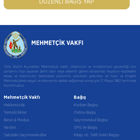
DÜZENLI BAĞIŞ YAP
Türk Silahlı Kuvvetleri Mehmetçik Vakfı, ülkemizin ve milletimizin güvenliği için
canlarını hiçe sayarak Şehit olan veya askerlik görevi esnasında hayatını kaybeden
erbaş ve erlerimizin bakmakla yükümlü oldukları yakınları ile Gazi ve Engelli
Mehmetçiklere sosyal ve ekonomik destek sağlamak amacıyla 17 Mayıs 1982 tarihinde
kurulmuştur.
Mehmetçik Vakfı
Bağış
Hakkımızda
Kurban Bağışı
Temsilcilikler
Online Bağış
Basın & Medya
Gayrimenkul Bağışı
Yardım
SMS ile Bağış
Satıştaki Gayrimenkuller
Kitap vb. Telif Geliri Bağışı