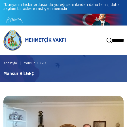
“Dünyanın
hiçbir
ordusunda
yüreği
seninkinden
daha
temiz,
daha
sağlam
bir
askere
rast
gelinmemiştir.”
Anasayfa
Mansur BİLGEÇ
Mansur BİLGEÇ