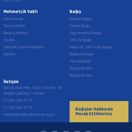
kurulmuştur.
Mehmetçik Vakfı
Bağış
Hakkımızda
Kurban Bağışı
Temsilcilikler
Online Bağış
Basın & Medya
Gayrimenkul Bağışı
Yardım
SMS ile Bağış
Satıştaki Gayrimenkuller
Kitap vb. Telif Geliri Bağışı
İletişim
Banka ile Bağış
Tüm Bağışlar
Bağışçılarımız
Bağışçılarımız
İletişim
Nasuh Akar Mah. 1400. Sok No: 28
Balgat-Çankaya / Ankara
0 (312) 284 19 70
0 (312) 284 19 73
Bağışlar Hakkında
Merak Ettikleriniz
mehmetcik@mehmetcik.org.tr