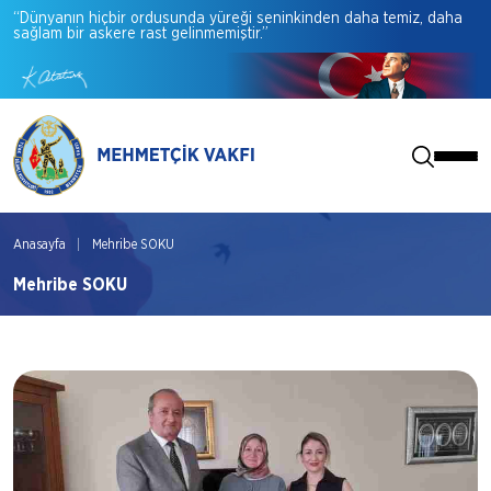
“Dünyanın
hiçbir
ordusunda
yüreği
seninkinden
daha
temiz,
daha
sağlam
bir
askere
rast
gelinmemiştir.”
Anasayfa
Mehribe SOKU
Mehribe SOKU