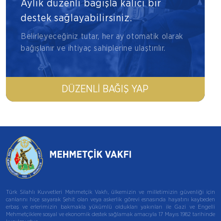
Aylık düzenli bağışla kalıcı bir
destek sağlayabilirsiniz.
Belirleyeceğiniz tutar, her ay otomatik olarak
bağışlanır ve ihtiyaç sahiplerine ulaştırılır.
DÜZENLI BAĞIŞ YAP
Türk Silahlı Kuvvetleri Mehmetçik Vakfı, ülkemizin ve milletimizin güvenliği için
canlarını hiçe sayarak Şehit olan veya askerlik görevi esnasında hayatını kaybeden
erbaş ve erlerimizin bakmakla yükümlü oldukları yakınları ile Gazi ve Engelli
Mehmetçiklere sosyal ve ekonomik destek sağlamak amacıyla 17 Mayıs 1982 tarihinde