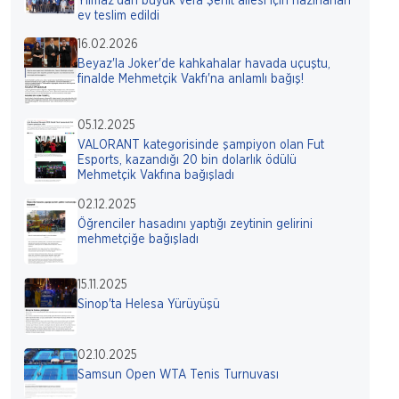
Yılmaz'dan büyük vefa Şehit ailesi için hazırlanan
ev teslim edildi
16.02.2026
Beyaz'la Joker'de kahkahalar havada uçuştu,
finalde Mehmetçik Vakfı'na anlamlı bağış!
05.12.2025
VALORANT kategorisinde şampiyon olan Fut
Esports, kazandığı 20 bin dolarlık ödülü
Mehmetçik Vakfına bağışladı
02.12.2025
Öğrenciler hasadını yaptığı zeytinin gelirini
mehmetçiğe bağışladı
15.11.2025
Sinop'ta Helesa Yürüyüşü
02.10.2025
Samsun Open WTA Tenis Turnuvası