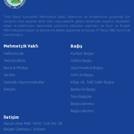
Türk Silahlı Kuvvetleri Mehmetçik Vakfı, ülkemizin ve milletimizin güvenliği için
canlarını hiçe sayarak Şehit olan veya askerlik görevi esnasında hayatını kaybeden
erbaş ve erlerimizin bakmakla yükümlü oldukları yakınları ile Gazi ve Engelli
Mehmetçiklere sosyal ve ekonomik destek sağlamak amacıyla 17 Mayıs 1982 tarihinde
kurulmuştur.
Mehmetçik Vakfı
Bağış
Hakkımızda
Kurban Bağışı
Temsilcilikler
Online Bağış
Basın & Medya
Gayrimenkul Bağışı
Yardım
SMS ile Bağış
Satıştaki Gayrimenkuller
Kitap vb. Telif Geliri Bağışı
İletişim
Banka ile Bağış
Tüm Bağışlar
Bağışçılarımız
Bağışçılarımız
İletişim
Nasuh Akar Mah. 1400. Sok No: 28
Balgat-Çankaya / Ankara