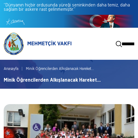
“Dünyanın
hiçbir
ordusunda
yüreği
seninkinden
daha
temiz,
daha
sağlam
bir
askere
rast
gelinmemiştir.”
Anasayfa
Minik Öğrencilerden Alkışlanacak Hareket...
Minik Öğrencilerden Alkışlanacak Hareket...