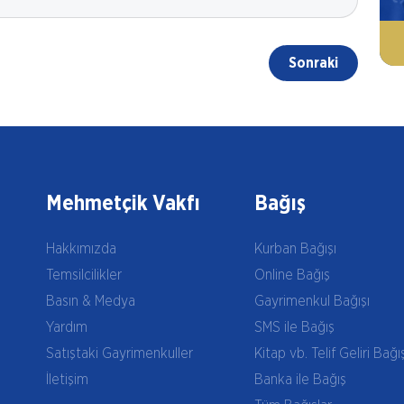
Sonraki
Mehmetçik Vakfı
Bağış
Hakkımızda
Kurban Bağışı
Temsilcilikler
Online Bağış
Basın & Medya
Gayrimenkul Bağışı
Yardım
SMS ile Bağış
Satıştaki Gayrimenkuller
Kitap vb. Telif Geliri Bağı
İletişim
Banka ile Bağış