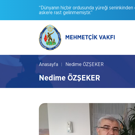
“Dünyanın
hiçbir
ordusunda
yüreği
seninkinden
askere
rast
gelinmemiştir.”
Anasayfa
Nedime ÖZŞEKER
Nedime ÖZŞEKER