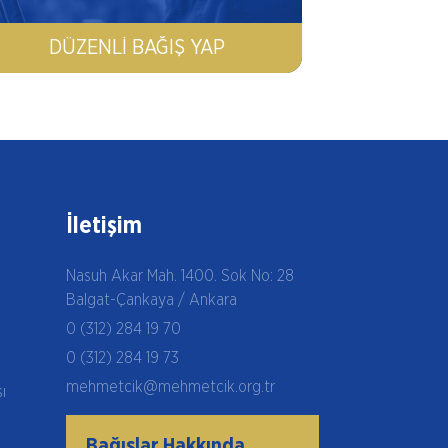
DÜZENLI BAĞIŞ YAP
İletişim
Nasuh Akar Mah. 1400. Sok No: 28
Balgat-Çankaya / Ankara
0 (312) 284 19 70
0 (312) 284 19 73
mehmetcik@mehmetcik.org.tr
şı
Bağışlar Hakkında