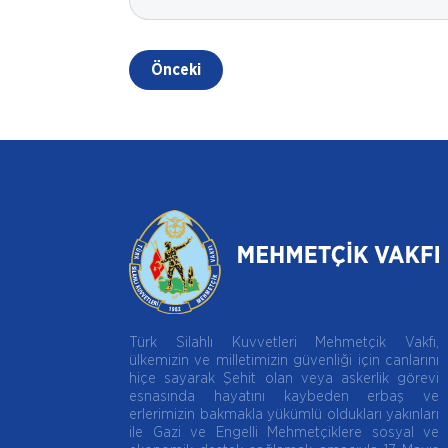
Önceki
Türk Silahlı Kuvvetleri Mehmetçik Vakfı,
ülkemizin ve milletimizin güvenliği için canlarını
hiçe sayarak Şehit olan veya askerlik görevi
esnasında hayatını kaybeden erbaş ve
erlerimizin bakmakla yükümlü oldukları yakınları
ile Gazi ve Engelli Mehmetçiklere sosyal ve