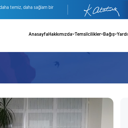
daha
temiz,
daha
sağlam
bir
Anasayfa
Hakkımızda
Temsilcilikler
Bağış
Yard