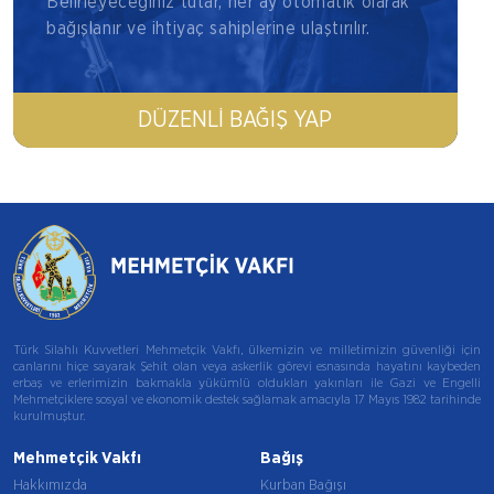
Belirleyeceğiniz tutar, her ay otomatik olarak
bağışlanır ve ihtiyaç sahiplerine ulaştırılır.
DÜZENLI BAĞIŞ YAP
Türk Silahlı Kuvvetleri Mehmetçik Vakfı, ülkemizin ve milletimizin güvenliği için
canlarını hiçe sayarak Şehit olan veya askerlik görevi esnasında hayatını kaybeden
erbaş ve erlerimizin bakmakla yükümlü oldukları yakınları ile Gazi ve Engelli
Mehmetçiklere sosyal ve ekonomik destek sağlamak amacıyla 17 Mayıs 1982 tarihinde
kurulmuştur.
Mehmetçik Vakfı
Bağış
Hakkımızda
Kurban Bağışı