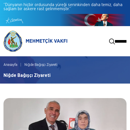
“Dünyanın
hiçbir
ordusunda
yüreği
seninkinden
daha
temiz,
daha
sağlam
bir
askere
rast
gelinmemiştir.”
Anasayfa
Niğde Bağışçı Ziyareti
Niğde Bağışçı Ziyareti