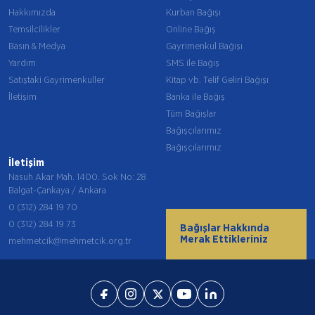
Hakkımızda
Kurban Bağışı
Temsilcilikler
Online Bağış
Basın & Medya
Gayrimenkul Bağışı
Yardım
SMS ile Bağış
Satıştaki Gayrimenkuller
Kitap vb. Telif Geliri Bağışı
İletişim
Banka ile Bağış
Tüm Bağışlar
Bağışçılarımız
Bağışçılarımız
İletişim
Nasuh Akar Mah. 1400. Sok No: 28
Balgat-Çankaya / Ankara
0 (312) 284 19 70
0 (312) 284 19 73
Bağışlar Hakkında
Merak Ettikleriniz
mehmetcik@mehmetcik.org.tr