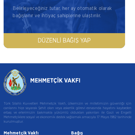
Belirleyeceğiniz tutar, her ay otomatik olarak
bağışlanır ve ihtiyaç sahiplerine ulaştırılır.
DÜZENLI BAĞIŞ YAP
Türk Silahlı Kuvvetleri Mehmetçik Vakfı, ülkemizin ve milletimizin güvenliği için
canlarını hiçe sayarak Şehit olan veya askerlik görevi esnasında hayatını kaybeden
erbaş ve erlerimizin bakmakla yükümlü oldukları yakınları ile Gazi ve Engelli
Mehmetçiklere sosyal ve ekonomik destek sağlamak amacıyla 17 Mayıs 1982 tarihinde
kurulmuştur.
Mehmetçik Vakfı
Bağış