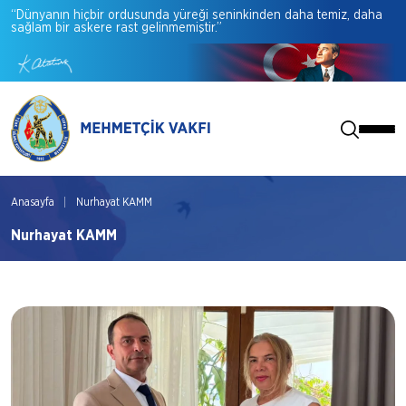
“Dünyanın
hiçbir
ordusunda
yüreği
seninkinden
daha
temiz,
daha
sağlam
bir
askere
rast
gelinmemiştir.”
Anasayfa
Nurhayat KAMM
Nurhayat KAMM