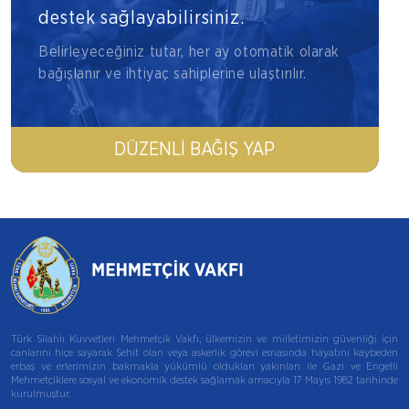
destek sağlayabilirsiniz.
Belirleyeceğiniz tutar, her ay otomatik olarak
bağışlanır ve ihtiyaç sahiplerine ulaştırılır.
DÜZENLI BAĞIŞ YAP
Türk Silahlı Kuvvetleri Mehmetçik Vakfı, ülkemizin ve milletimizin güvenliği için
canlarını hiçe sayarak Şehit olan veya askerlik görevi esnasında hayatını kaybeden
erbaş ve erlerimizin bakmakla yükümlü oldukları yakınları ile Gazi ve Engelli
Mehmetçiklere sosyal ve ekonomik destek sağlamak amacıyla 17 Mayıs 1982 tarihinde
kurulmuştur.