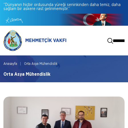
“Dünyanın
hiçbir
ordusunda
yüreği
seninkinden
daha
temiz,
daha
sağlam
bir
askere
rast
gelinmemiştir.”
Anasayfa
Orta Asya Mühendislik
Orta Asya Mühendislik