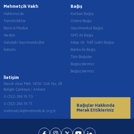
Mehmetçik Vakfı
Bağış
Hakkımızda
Kurban Bağışı
Temsilcilikler
Online Bağış
Basın & Medya
Gayrimenkul Bağışı
Yardım
SMS ile Bağış
Satıştaki Gayrimenkuller
Kitap vb. Telif Geliri Bağışı
İletişim
Banka ile Bağış
Tüm Bağışlar
Bağışçılarımız
Bağışçılarımız
İletişim
Nasuh Akar Mah. 1400. Sok No: 28
Balgat-Çankaya / Ankara
0 (312) 284 19 70
0 (312) 284 19 73
Bağışlar Hakkında
Merak Ettikleriniz
mehmetcik@mehmetcik.org.tr