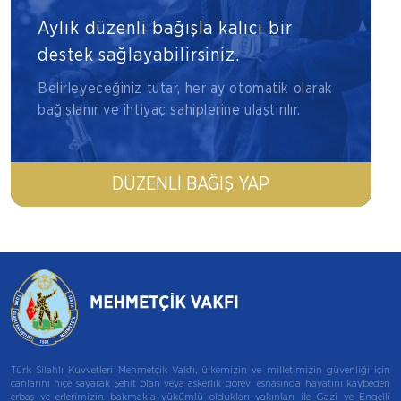
Aylık düzenli bağışla kalıcı bir
destek sağlayabilirsiniz.
Belirleyeceğiniz tutar, her ay otomatik olarak
bağışlanır ve ihtiyaç sahiplerine ulaştırılır.
DÜZENLI BAĞIŞ YAP
Türk Silahlı Kuvvetleri Mehmetçik Vakfı, ülkemizin ve milletimizin güvenliği için
canlarını hiçe sayarak Şehit olan veya askerlik görevi esnasında hayatını kaybeden
erbaş ve erlerimizin bakmakla yükümlü oldukları yakınları ile Gazi ve Engelli