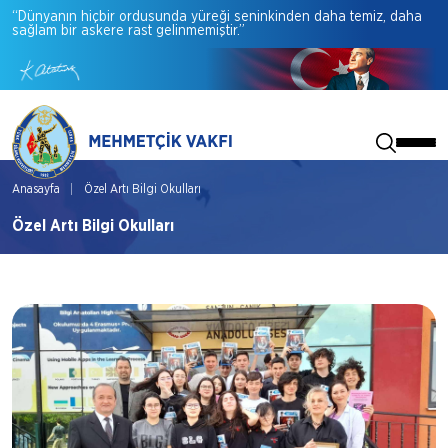
“Dünyanın
hiçbir
ordusunda
yüreği
seninkinden
daha
temiz,
daha
sağlam
bir
askere
rast
gelinmemiştir.”
Anasayfa
Özel Artı Bilgi Okulları
Özel Artı Bilgi Okulları