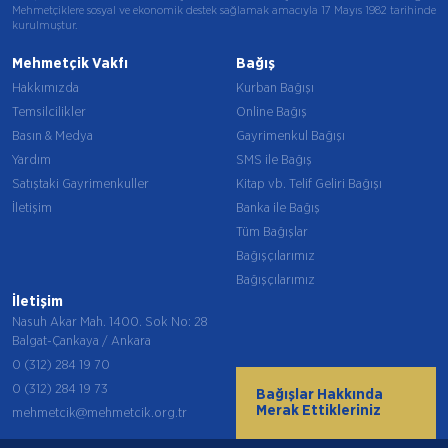
Mehmetçiklere sosyal ve ekonomik destek sağlamak amacıyla 17 Mayıs 1982 tarihinde
kurulmuştur.
Mehmetçik Vakfı
Bağış
Hakkımızda
Kurban Bağışı
Temsilcilikler
Online Bağış
Basın & Medya
Gayrimenkul Bağışı
Yardım
SMS ile Bağış
Satıştaki Gayrimenkuller
Kitap vb. Telif Geliri Bağışı
İletişim
Banka ile Bağış
Tüm Bağışlar
Bağışçılarımız
Bağışçılarımız
İletişim
Nasuh Akar Mah. 1400. Sok No: 28
Balgat-Çankaya / Ankara
0 (312) 284 19 70
0 (312) 284 19 73
Bağışlar Hakkında
Merak Ettikleriniz
mehmetcik@mehmetcik.org.tr