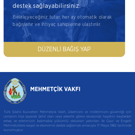
destek sağlayabilirsiniz.
Belirleyeceğiniz tutar, her ay otomatik olarak
bağışlanır ve ihtiyaç sahiplerine ulaştırılır.
DÜZENLI BAĞIŞ YAP
Türk Silahlı Kuvvetleri Mehmetçik Vakfı, ülkemizin ve milletimizin güvenliği için
canlarını hiçe sayarak Şehit olan veya askerlik görevi esnasında hayatını kaybeden
erbaş ve erlerimizin bakmakla yükümlü oldukları yakınları ile Gazi ve Engelli
Mehmetçiklere sosyal ve ekonomik destek sağlamak amacıyla 17 Mayıs 1982 tarihinde
kurulmuştur.