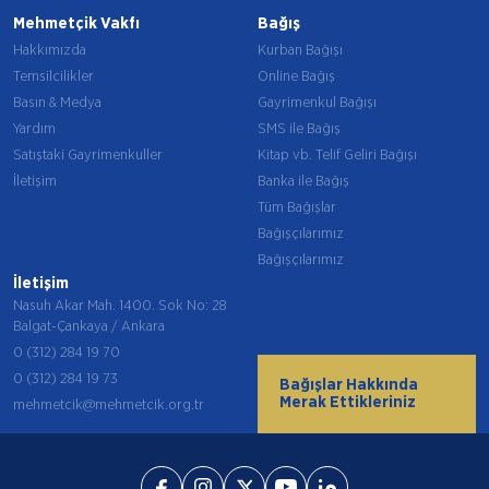
Mehmetçik Vakfı
Bağış
Hakkımızda
Kurban Bağışı
Temsilcilikler
Online Bağış
Basın & Medya
Gayrimenkul Bağışı
Yardım
SMS ile Bağış
Satıştaki Gayrimenkuller
Kitap vb. Telif Geliri Bağışı
İletişim
Banka ile Bağış
Tüm Bağışlar
Bağışçılarımız
Bağışçılarımız
İletişim
Nasuh Akar Mah. 1400. Sok No: 28
Balgat-Çankaya / Ankara
0 (312) 284 19 70
0 (312) 284 19 73
Bağışlar Hakkında
Merak Ettikleriniz
mehmetcik@mehmetcik.org.tr