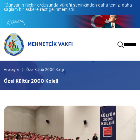
“Dünyanın
hiçbir
ordusunda
yüreği
seninkinden
daha
temiz,
daha
sağlam
bir
askere
rast
gelinmemiştir.”
Anasayfa
Özel Kültür 2000 Koleji
Özel Kültür 2000 Koleji