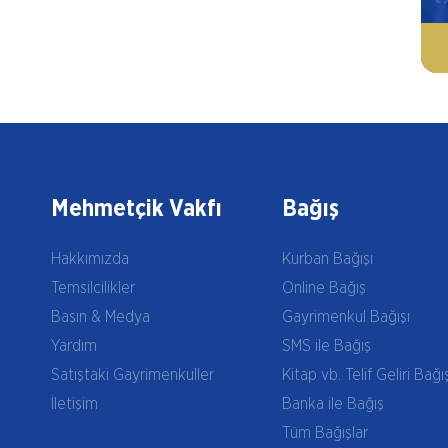
Mehmetçik Vakfı
Bağış
Hakkımızda
Kurban Bağışı
Temsilcilikler
Online Bağış
Basın & Medya
Gayrimenkul Bağışı
Yardım
SMS ile Bağış
Satıştaki Gayrimenkuller
Kitap vb. Telif Geliri Bağı
İletişim
Banka ile Bağış
Tüm Bağışlar