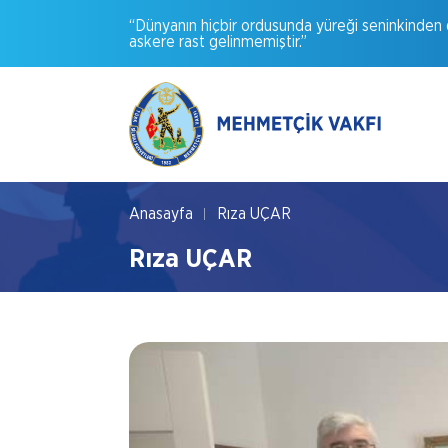
“Dünyanın
hiçbir
ordusunda
yüreği
seninkinden
askere
rast
gelinmemiştir.”
Anasayfa
Rıza UÇAR
Rıza UÇAR