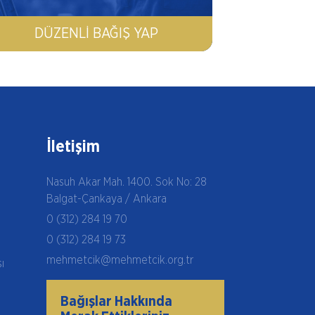
DÜZENLI BAĞIŞ YAP
İletişim
Nasuh Akar Mah. 1400. Sok No: 28
Balgat-Çankaya / Ankara
0 (312) 284 19 70
0 (312) 284 19 73
mehmetcik@mehmetcik.org.tr
şı
Bağışlar Hakkında