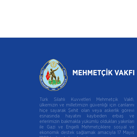
Türk Silahlı Kuvvetleri Mehmetçik Vakfı,
ülkemizin ve milletimizin güvenliği için canlarını
hiçe sayarak Şehit olan veya askerlik görevi
esnasında hayatını kaybeden erbaş ve
erlerimizin bakmakla yükümlü oldukları yakınları
ile Gazi ve Engelli Mehmetçiklere sosyal ve
ekonomik destek sağlamak amacıyla 17 Mayıs