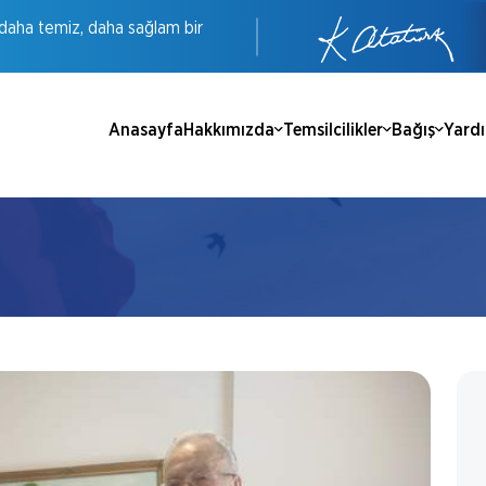
daha
temiz,
daha
sağlam
bir
Anasayfa
Hakkımızda
Temsilcilikler
Bağış
Yard