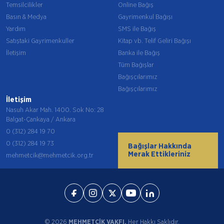
Temsilcilikler
Online Bağış
Basın & Medya
Gayrimenkul Bağışı
Yardım
SMS ile Bağış
Satıştaki Gayrimenkuller
Kitap vb. Telif Geliri Bağışı
İletişim
Banka ile Bağış
Tüm Bağışlar
Bağışçılarımız
Bağışçılarımız
İletişim
Nasuh Akar Mah. 1400. Sok No: 28
Balgat-Çankaya / Ankara
0 (312) 284 19 70
0 (312) 284 19 73
Bağışlar Hakkında
Merak Ettikleriniz
mehmetcik@mehmetcik.org.tr
© 2026
MEHMETÇİK VAKFI.
Her Hakkı Saklıdır.