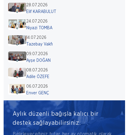
28.07.2026
Elif KARABULUT
24.07.2026
Niyazi TOMBA
14.07.2026
Tazebay Vakfı
09.07.2026
Ayşe DOĞAN
08.07.2026
Adile ÖZEFE
06.07.2026
Enver GENÇ
Aylık düzenli bağışla kalıcı bir
destek sağlayabilirsiniz.
Belirleyeceğiniz tutar, her ay otomatik olarak