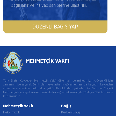
bağışlanır ve ihtiyaç sahiplerine ulaştırılır.
DÜZENLI BAĞIŞ YAP
Türk Silahlı Kuvvetleri Mehmetçik Vakfı, ülkemizin ve milletimizin güvenliği için
canlarını hiçe sayarak Şehit olan veya askerlik görevi esnasında hayatını kaybeden
erbaş ve erlerimizin bakmakla yükümlü oldukları yakınları ile Gazi ve Engelli
Mehmetçiklere sosyal ve ekonomik destek sağlamak amacıyla 17 Mayıs 1982 tarihinde
kurulmuştur.
Mehmetçik Vakfı
Bağış
Hakkımızda
Kurban Bağışı