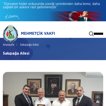
“Dünyanın
hiçbir
ordusunda
yüreği
seninkinden
daha
temiz,
daha
sağlam
bir
askere
rast
gelinmemiştir.”
Anasayfa
Sakıpağa Ailesi
Sakıpağa Ailesi