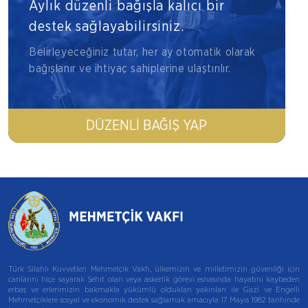
Aylık düzenli bağışla kalıcı bir
destek sağlayabilirsiniz.
Belirleyeceğiniz tutar, her ay otomatik olarak
bağışlanır ve ihtiyaç sahiplerine ulaştırılır.
DÜZENLI BAĞIŞ YAP
Türk Silahlı Kuvvetleri Mehmetçik Vakfı, ülkemizin ve milletimizin güvenliği için
canlarını hiçe sayarak Şehit olan veya askerlik görevi esnasında hayatını kaybeden
erbaş ve erlerimizin bakmakla yükümlü oldukları yakınları ile Gazi ve Engelli
Mehmetçiklere sosyal ve ekonomik destek sağlamak amacıyla 17 Mayıs 1982 tarihinde