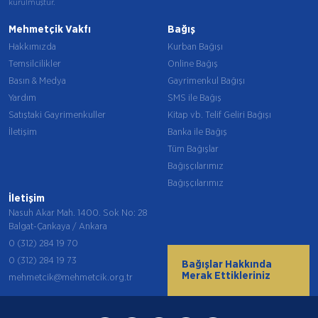
kurulmuştur.
Mehmetçik Vakfı
Bağış
Hakkımızda
Kurban Bağışı
Temsilcilikler
Online Bağış
Basın & Medya
Gayrimenkul Bağışı
Yardım
SMS ile Bağış
Satıştaki Gayrimenkuller
Kitap vb. Telif Geliri Bağışı
İletişim
Banka ile Bağış
Tüm Bağışlar
Bağışçılarımız
Bağışçılarımız
İletişim
Nasuh Akar Mah. 1400. Sok No: 28
Balgat-Çankaya / Ankara
0 (312) 284 19 70
0 (312) 284 19 73
Bağışlar Hakkında
Merak Ettikleriniz
mehmetcik@mehmetcik.org.tr