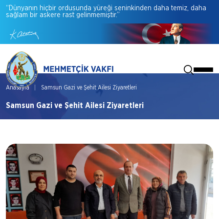
“Dünyanın
hiçbir
ordusunda
yüreği
seninkinden
daha
temiz,
daha
sağlam
bir
askere
rast
gelinmemiştir.”
Anasayfa
Samsun Gazi ve Şehit Ailesi Ziyaretleri
Samsun Gazi ve Şehit Ailesi Ziyaretleri