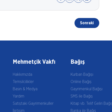
Sonraki
Mehmetçik Vakfı
Bağış
Hakkımızda
Kurban Bağışı
Temsilcilikler
Online Bağış
Basın & Medya
Gayrimenkul Bağışı
Yardım
SMS ile Bağış
Satıştaki Gayrimenkuller
Kitap vb. Telif Geliri Bağı
İletişim
Banka ile Bağış