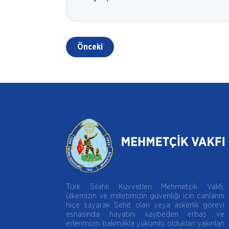
Önceki
Türk Silahlı Kuvvetleri Mehmetçik Vakfı,
ülkemizin ve milletimizin güvenliği için canlarını
hiçe sayarak Şehit olan veya askerlik görevi
esnasında hayatını kaybeden erbaş ve
erlerimizin bakmakla yükümlü oldukları yakınları