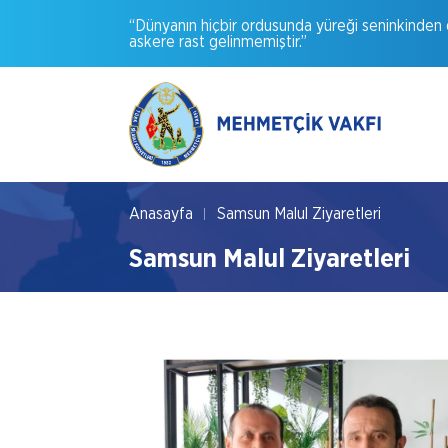
“Dünyanın
hiçbir
ordusunda
yüreği
seninkinden
askere
rast
gelinmemiştir.”
Anasayfa
Samsun Malul Ziyaretleri
Samsun Malul Ziyaretleri