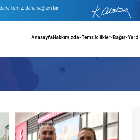
daha
temiz,
daha
sağlam
bir
Anasayfa
Hakkımızda
Temsilcilikler
Bağış
Yard