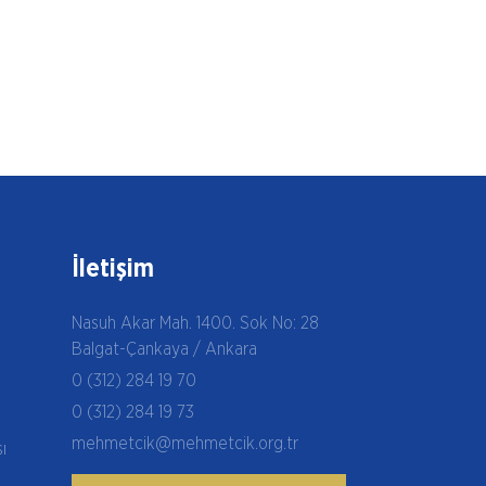
İletişim
Nasuh Akar Mah. 1400. Sok No: 28
Balgat-Çankaya / Ankara
0 (312) 284 19 70
0 (312) 284 19 73
mehmetcik@mehmetcik.org.tr
şı