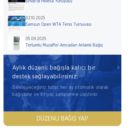
Sinop'ta Helesa Yürüyüşü
02.10.2025
Samsun Open WTA Tenis Turnuvası
05.09.2025
Tortumlu Muzaffer Amcadan Anlamlı Bağış
Aylık düzenli bağışla kalıcı bir
destek sağlayabilirsiniz.
Belirleyeceğiniz tutar, her ay otomatik olarak
bağışlanır ve ihtiyaç sahiplerine ulaştırılır.
DÜZENLI BAĞIŞ YAP