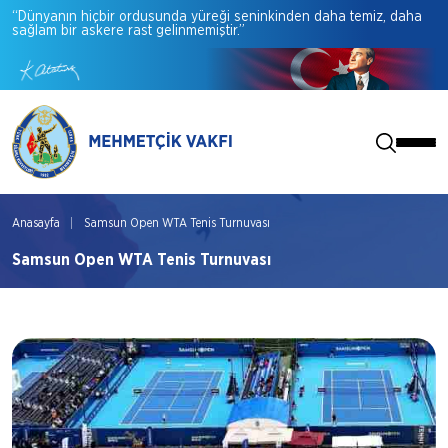
“Dünyanın
hiçbir
ordusunda
yüreği
seninkinden
daha
temiz,
daha
sağlam
bir
askere
rast
gelinmemiştir.”
Anasayfa
Samsun Open WTA Tenis Turnuvası
Samsun Open WTA Tenis Turnuvası