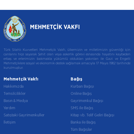
Türk Silahlı Kuvvetleri Mehmetçik Vakfı, ülkemizin ve milletimizin güvenliği için
canlarını hiçe sayarak Şehit olan veya askerlik görevi esnasında hayatını kaybeden
erbaş ve erlerimizin bakmakla yükümlü oldukları yakınları ile Gazi ve Engelli
Mehmetçiklere sosyal ve ekonomik destek sağlamak amacıyla 17 Mayıs 1982 tarihinde
kurulmuştur.
Mehmetçik Vakfı
Bağış
Hakkımızda
Kurban Bağışı
Temsilcilikler
Online Bağış
Basın & Medya
Gayrimenkul Bağışı
Yardım
SMS ile Bağış
Satıştaki Gayrimenkuller
Kitap vb. Telif Geliri Bağışı
İletişim
Banka ile Bağış
Tüm Bağışlar