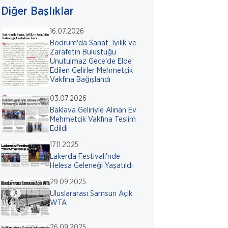
Diğer Başlıklar
16.07.2026
Bodrum'da Sanat, İyilik ve
Zarafetin Buluştuğu
Unutulmaz Gece'de Elde
Edilen Gelirler Mehmetçik
Vakfına Bağışlandı
03.07.2026
Baklava Geliriyle Alınan Ev
Mehmetçik Vakfına Teslim
Edildi
17.11.2025
Lakerda Festivali'nde
Helesa Geleneği Yaşatıldı
29.09.2025
Uluslararası Samsun Açık
WTA
26.09.2025