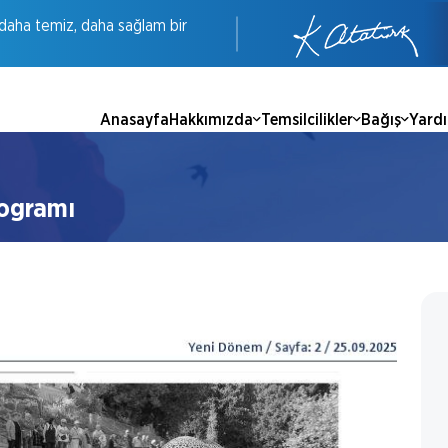
daha
temiz,
daha
sağlam
bir
Anasayfa
Hakkımızda
Temsilcilikler
Bağış
Yard
rogramı