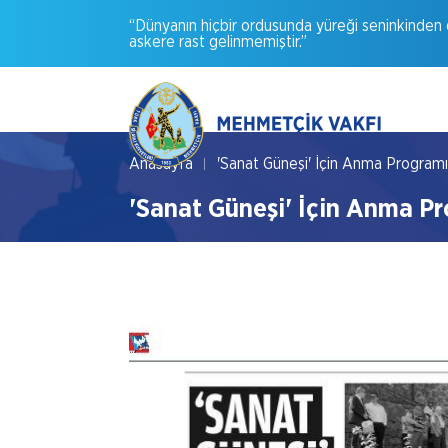
“Dünyanın
hiçbir
ordusunda
yüreği
seninkinden
askere
rast
gelinmemiştir.”
Anasayfa
'Sanat Güneşi' İçin Anma Programı
'Sanat Güneşi' İçin Anma P