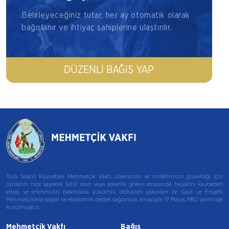
Belirleyeceğiniz tutar, her ay otomatik olarak
bağışlanır ve ihtiyaç sahiplerine ulaştırılır.
DÜZENLI BAĞIŞ YAP
Türk Silahlı Kuvvetleri Mehmetçik Vakfı, ülkemizin ve milletimizin güvenliği için
canlarını hiçe sayarak Şehit olan veya askerlik görevi esnasında hayatını kaybeden
erbaş ve erlerimizin bakmakla yükümlü oldukları yakınları ile Gazi ve Engelli
Mehmetçiklere sosyal ve ekonomik destek sağlamak amacıyla 17 Mayıs 1982 tarihinde
kurulmuştur.
Mehmetçik Vakfı
Bağış