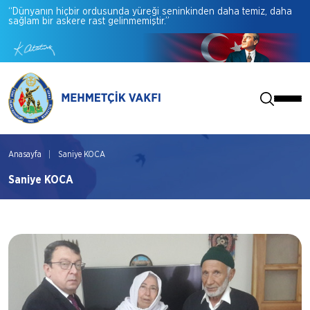
“Dünyanın
hiçbir
ordusunda
yüreği
seninkinden
daha
temiz,
daha
sağlam
bir
askere
rast
gelinmemiştir.”
Anasayfa
Saniye KOCA
Saniye KOCA