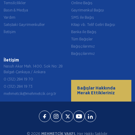
Temsilcilikler
Online Bağış
Basın & Medya
Gayrimenkul Bağışı
Yardım
SMS ile Bağış
Satıştaki Gayrimenkuller
Kitap vb. Telif Geliri Bağışı
İletişim
Banka ile Bağış
Tüm Bağışlar
Bağışçılarımız
Bağışçılarımız
İletişim
Nasuh Akar Mah. 1400. Sok No: 28
Balgat-Çankaya / Ankara
0 (312) 284 19 70
0 (312) 284 19 73
Bağışlar Hakkında
Merak Ettikleriniz
mehmetcik@mehmetcik.org.tr
© 2026
MEHMETÇİK VAKFI.
Her Hakkı Saklıdır.