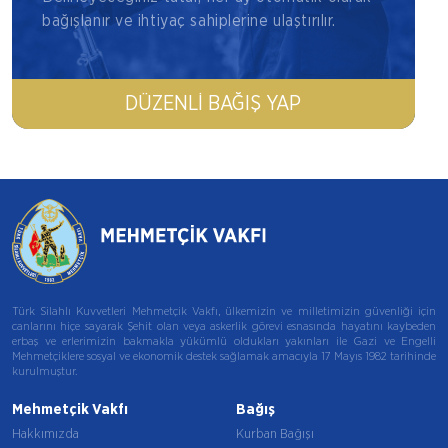
bağışlanır ve ihtiyaç sahiplerine ulaştırılır.
DÜZENLI BAĞIŞ YAP
Türk Silahlı Kuvvetleri Mehmetçik Vakfı, ülkemizin ve milletimizin güvenliği için
canlarını hiçe sayarak Şehit olan veya askerlik görevi esnasında hayatını kaybeden
erbaş ve erlerimizin bakmakla yükümlü oldukları yakınları ile Gazi ve Engelli
Mehmetçiklere sosyal ve ekonomik destek sağlamak amacıyla 17 Mayıs 1982 tarihinde
kurulmuştur.
Mehmetçik Vakfı
Bağış
Hakkımızda
Kurban Bağışı