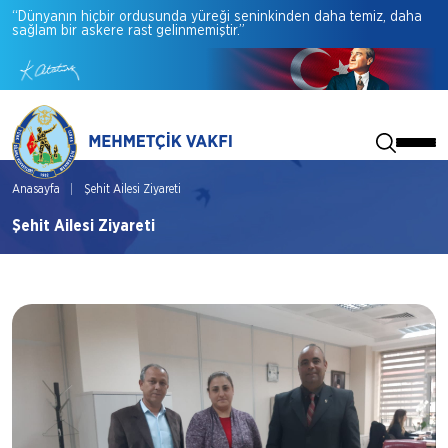
“Dünyanın
hiçbir
ordusunda
yüreği
seninkinden
daha
temiz,
daha
sağlam
bir
askere
rast
gelinmemiştir.”
Anasayfa
Şehit Ailesi Ziyareti
Şehit Ailesi Ziyareti