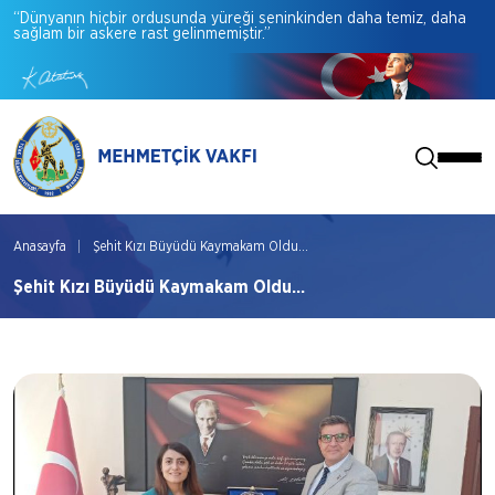
“Dünyanın
hiçbir
ordusunda
yüreği
seninkinden
daha
temiz,
daha
sağlam
bir
askere
rast
gelinmemiştir.”
Anasayfa
Şehit Kızı Büyüdü Kaymakam Oldu...
Şehit Kızı Büyüdü Kaymakam Oldu...