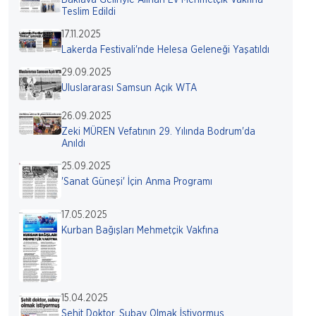
Baklava Geliriyle Alınan Ev Mehmetçik Vakfına
Teslim Edildi
17.11.2025
Lakerda Festivali'nde Helesa Geleneği Yaşatıldı
29.09.2025
Uluslararası Samsun Açık WTA
26.09.2025
Zeki MÜREN Vefatının 29. Yılında Bodrum'da
Anıldı
25.09.2025
'Sanat Güneşi' İçin Anma Programı
17.05.2025
Kurban Bağışları Mehmetçik Vakfına
15.04.2025
Şehit Doktor, Subay Olmak İstiyormuş