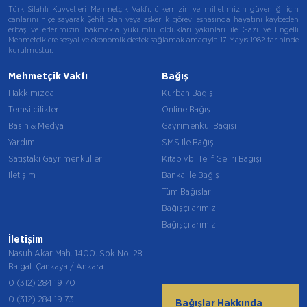
Türk Silahlı Kuvvetleri Mehmetçik Vakfı, ülkemizin ve milletimizin güvenliği için
canlarını hiçe sayarak Şehit olan veya askerlik görevi esnasında hayatını kaybeden
erbaş ve erlerimizin bakmakla yükümlü oldukları yakınları ile Gazi ve Engelli
Mehmetçiklere sosyal ve ekonomik destek sağlamak amacıyla 17 Mayıs 1982 tarihinde
kurulmuştur.
Mehmetçik Vakfı
Bağış
Hakkımızda
Kurban Bağışı
Temsilcilikler
Online Bağış
Basın & Medya
Gayrimenkul Bağışı
Yardım
SMS ile Bağış
Satıştaki Gayrimenkuller
Kitap vb. Telif Geliri Bağışı
İletişim
Banka ile Bağış
Tüm Bağışlar
Bağışçılarımız
Bağışçılarımız
İletişim
Nasuh Akar Mah. 1400. Sok No: 28
Balgat-Çankaya / Ankara
0 (312) 284 19 70
0 (312) 284 19 73
Bağışlar Hakkında