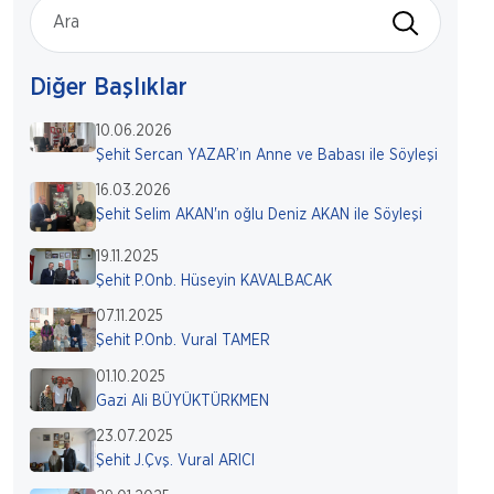
Diğer Başlıklar
10.06.2026
Şehit Sercan YAZAR’ın Anne ve Babası ile Söyleşi
16.03.2026
Şehit Selim AKAN'ın oğlu Deniz AKAN ile Söyleşi
19.11.2025
Şehit P.Onb. Hüseyin KAVALBACAK
07.11.2025
Şehit P.Onb. Vural TAMER
01.10.2025
Gazi Ali BÜYÜKTÜRKMEN
23.07.2025
Şehit J.Çvş. Vural ARICI