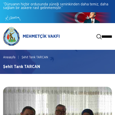
“Dünyanın
hiçbir
ordusunda
yüreği
seninkinden
daha
temiz,
daha
sağlam
bir
askere
rast
gelinmemiştir.”
Anasayfa
Şehit Tarık TARCAN
Şehit Tarık TARCAN