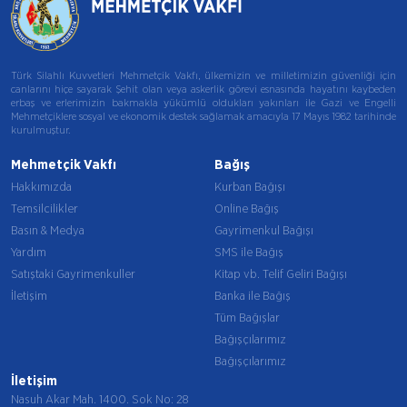
Türk Silahlı Kuvvetleri Mehmetçik Vakfı, ülkemizin ve milletimizin güvenliği için
canlarını hiçe sayarak Şehit olan veya askerlik görevi esnasında hayatını kaybeden
erbaş ve erlerimizin bakmakla yükümlü oldukları yakınları ile Gazi ve Engelli
Mehmetçiklere sosyal ve ekonomik destek sağlamak amacıyla 17 Mayıs 1982 tarihinde
kurulmuştur.
Mehmetçik Vakfı
Bağış
Hakkımızda
Kurban Bağışı
Temsilcilikler
Online Bağış
Basın & Medya
Gayrimenkul Bağışı
Yardım
SMS ile Bağış
Satıştaki Gayrimenkuller
Kitap vb. Telif Geliri Bağışı
İletişim
Banka ile Bağış
Tüm Bağışlar
Bağışçılarımız
Bağışçılarımız
İletişim
Nasuh Akar Mah. 1400. Sok No: 28