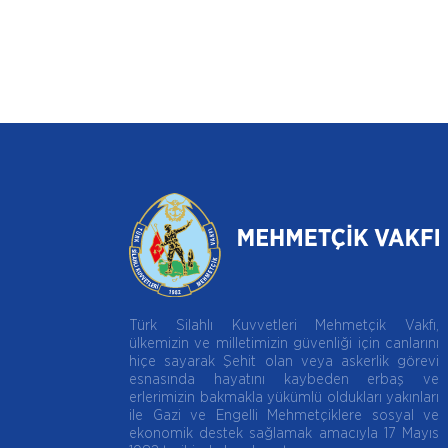
Türk Silahlı Kuvvetleri Mehmetçik Vakfı,
ülkemizin ve milletimizin güvenliği için canlarını
hiçe sayarak Şehit olan veya askerlik görevi
esnasında hayatını kaybeden erbaş ve
erlerimizin bakmakla yükümlü oldukları yakınları
ile Gazi ve Engelli Mehmetçiklere sosyal ve
ekonomik destek sağlamak amacıyla 17 Mayıs