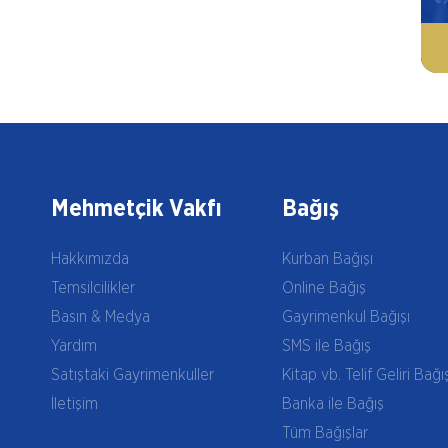
Mehmetçik Vakfı
Bağış
Hakkımızda
Kurban Bağışı
Temsilcilikler
Online Bağış
Basın & Medya
Gayrimenkul Bağışı
Yardım
SMS ile Bağış
Satıştaki Gayrimenkuller
Kitap vb. Telif Geliri Bağı
İletişim
Banka ile Bağış
Tüm Bağışlar