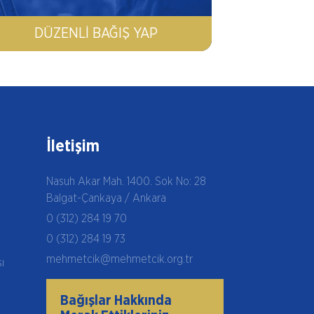
DÜZENLI BAĞIŞ YAP
İletişim
Nasuh Akar Mah. 1400. Sok No: 28
Balgat-Çankaya / Ankara
0 (312) 284 19 70
0 (312) 284 19 73
mehmetcik@mehmetcik.org.tr
şı
Bağışlar Hakkında