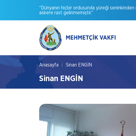
“Dünyanın
hiçbir
ordusunda
yüreği
seninkinden
askere
rast
gelinmemiştir.”
Anasayfa
Sinan ENGİN
Sinan ENGİN