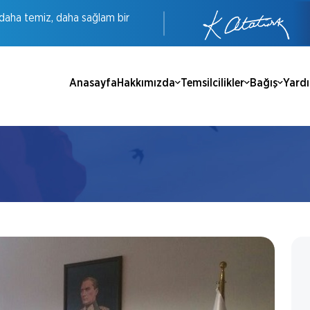
daha
temiz,
daha
sağlam
bir
Anasayfa
Hakkımızda
Temsilcilikler
Bağış
Yard