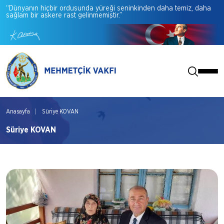
“Dünyanın
hiçbir
ordusunda
yüreği
seninkinden
daha
temiz,
daha
sağlam
bir
askere
rast
gelinmemiştir.”
Anasayfa
Süriye KOVAN
Süriye KOVAN