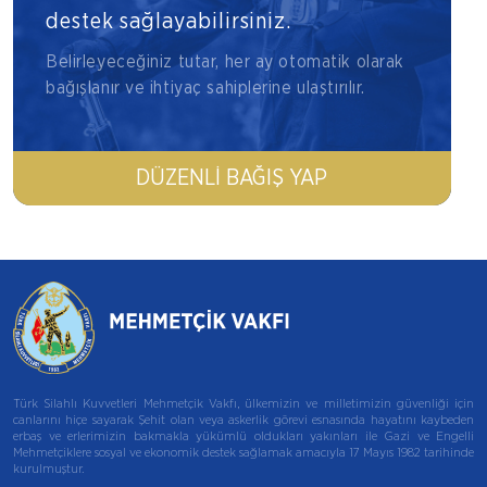
destek sağlayabilirsiniz.
Belirleyeceğiniz tutar, her ay otomatik olarak
bağışlanır ve ihtiyaç sahiplerine ulaştırılır.
DÜZENLI BAĞIŞ YAP
Türk Silahlı Kuvvetleri Mehmetçik Vakfı, ülkemizin ve milletimizin güvenliği için
canlarını hiçe sayarak Şehit olan veya askerlik görevi esnasında hayatını kaybeden
erbaş ve erlerimizin bakmakla yükümlü oldukları yakınları ile Gazi ve Engelli
Mehmetçiklere sosyal ve ekonomik destek sağlamak amacıyla 17 Mayıs 1982 tarihinde
kurulmuştur.