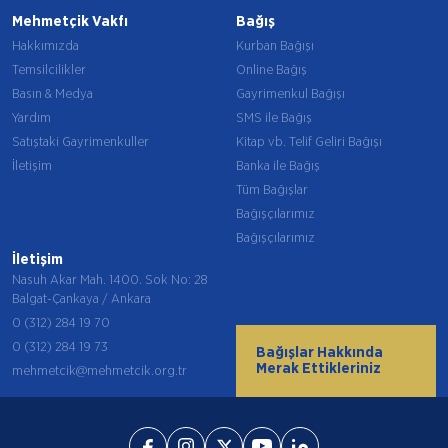
Mehmetçik Vakfı
Bağış
Hakkımızda
Kurban Bağışı
Temsilcilikler
Online Bağış
Basın & Medya
Gayrimenkul Bağışı
Yardım
SMS ile Bağış
Satıştaki Gayrimenkuller
Kitap vb. Telif Geliri Bağışı
İletişim
Banka ile Bağış
Tüm Bağışlar
Bağışçılarımız
Bağışçılarımız
İletişim
Nasuh Akar Mah. 1400. Sok No: 28
Balgat-Çankaya / Ankara
0 (312) 284 19 70
0 (312) 284 19 73
Bağışlar Hakkında
Merak Ettikleriniz
mehmetcik@mehmetcik.org.tr