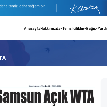
daha
temiz,
daha
sağlam
bir
Anasayfa
Hakkımızda
Temsilcilikler
Bağış
Yard
WTA