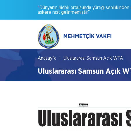
“Dünyanın
hiçbir
ordusunda
yüreği
seninkinden
askere
rast
gelinmemiştir.”
Anasayfa
Uluslararası Samsun Açık WTA
Uluslararası Samsun Açık 