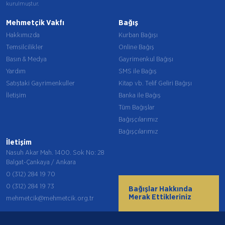
kurulmuştur.
Mehmetçik Vakfı
Bağış
Hakkımızda
Kurban Bağışı
Temsilcilikler
Online Bağış
Basın & Medya
Gayrimenkul Bağışı
Yardım
SMS ile Bağış
Satıştaki Gayrimenkuller
Kitap vb. Telif Geliri Bağışı
İletişim
Banka ile Bağış
Tüm Bağışlar
Bağışçılarımız
Bağışçılarımız
İletişim
Nasuh Akar Mah. 1400. Sok No: 28
Balgat-Çankaya / Ankara
0 (312) 284 19 70
0 (312) 284 19 73
Bağışlar Hakkında
Merak Ettikleriniz
mehmetcik@mehmetcik.org.tr