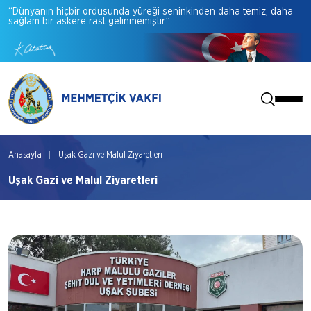
“Dünyanın
hiçbir
ordusunda
yüreği
seninkinden
daha
temiz,
daha
sağlam
bir
askere
rast
gelinmemiştir.”
Anasayfa
Uşak Gazi ve Malul Ziyaretleri
Uşak Gazi ve Malul Ziyaretleri