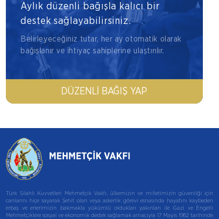
Aylık düzenli bağışla kalıcı bir
destek sağlayabilirsiniz.
Belirleyeceğiniz tutar, her ay otomatik olarak
bağışlanır ve ihtiyaç sahiplerine ulaştırılır.
DÜZENLI BAĞIŞ YAP
Türk Silahlı Kuvvetleri Mehmetçik Vakfı, ülkemizin ve milletimizin güvenliği için
canlarını hiçe sayarak Şehit olan veya askerlik görevi esnasında hayatını kaybeden
erbaş ve erlerimizin bakmakla yükümlü oldukları yakınları ile Gazi ve Engelli
Mehmetçiklere sosyal ve ekonomik destek sağlamak amacıyla 17 Mayıs 1982 tarihinde