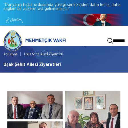
“Dünyanın
hiçbir
ordusunda
yüreği
seninkinden
daha
temiz,
daha
sağlam
bir
askere
rast
gelinmemiştir.”
Anasayfa
Uşak Şehit Ailesi Ziyaretleri
Uşak Şehit Ailesi Ziyaretleri