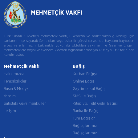
Türk Silahlı Kuvvetleri Mehmetçik Vakfı, ülkemizin ve milletimizin güvenliği için
canlarını hiçe sayarak Şehit olan veya askerlik görevi esnasında hayatını kaybeden
erbaş ve erlerimizin bakmakla yükümlü oldukları yakınları ile Gazi ve Engelli
Mehmetçiklere sosyal ve ekonomik destek sağlamak amacıyla 17 Mayıs 1982 tarihinde
kurulmuştur.
Mehmetçik Vakfı
Bağış
Hakkımızda
Kurban Bağışı
Temsilcilikler
Online Bağış
Basın & Medya
Gayrimenkul Bağışı
Yardım
SMS ile Bağış
Satıştaki Gayrimenkuller
Kitap vb. Telif Geliri Bağışı
İletişim
Banka ile Bağış
Tüm Bağışlar
Bağışçılarımız
Bağışçılarımız