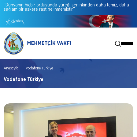
“Dünyanın
hiçbir
ordusunda
yüreği
seninkinden
daha
temiz,
daha
sağlam
bir
askere
rast
gelinmemiştir.”
Anasayfa
Vodafone Türkiye
Vodafone Türkiye