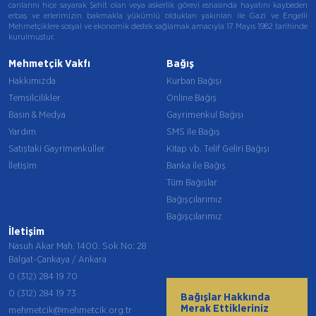
canlarını hiçe sayarak Şehit olan veya askerlik görevi esnasında hayatını kaybeden
erbaş ve erlerimizin bakmakla yükümlü oldukları yakınları ile Gazi ve Engelli
Mehmetçiklere sosyal ve ekonomik destek sağlamak amacıyla 17 Mayıs 1982 tarihinde
kurulmuştur.
Mehmetçik Vakfı
Bağış
Hakkımızda
Kurban Bağışı
Temsilcilikler
Online Bağış
Basın & Medya
Gayrimenkul Bağışı
Yardım
SMS ile Bağış
Satıştaki Gayrimenkuller
Kitap vb. Telif Geliri Bağışı
İletişim
Banka ile Bağış
Tüm Bağışlar
Bağışçılarımız
Bağışçılarımız
İletişim
Nasuh Akar Mah. 1400. Sok No: 28
Balgat-Çankaya / Ankara
0 (312) 284 19 70
0 (312) 284 19 73
Bağışlar Hakkında
Merak Ettikleriniz
mehmetcik@mehmetcik.org.tr