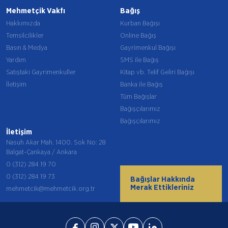
Mehmetçik Vakfı
Bağış
Hakkımızda
Kurban Bağışı
Temsilcilikler
Online Bağış
Basın & Medya
Gayrimenkul Bağışı
Yardım
SMS ile Bağış
Satıştaki Gayrimenkuller
Kitap vb. Telif Geliri Bağışı
İletişim
Banka ile Bağış
Tüm Bağışlar
Bağışçılarımız
Bağışçılarımız
İletişim
Nasuh Akar Mah. 1400. Sok No: 28
Balgat-Çankaya / Ankara
0 (312) 284 19 70
0 (312) 284 19 73
Bağışlar Hakkında
Merak Ettikleriniz
mehmetcik@mehmetcik.org.tr