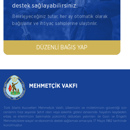
destek sağlayabilirsiniz.
Belirleyeceğiniz tutar, her ay otomatik olarak
bağışlanır ve ihtiyaç sahiplerine ulaştırılır.
DÜZENLI BAĞIŞ YAP
Türk Silahlı Kuvvetleri Mehmetçik Vakfı, ülkemizin ve milletimizin güvenliği için
canlarını hiçe sayarak Şehit olan veya askerlik görevi esnasında hayatını kaybeden
erbaş ve erlerimizin bakmakla yükümlü oldukları yakınları ile Gazi ve Engelli
Mehmetçiklere sosyal ve ekonomik destek sağlamak amacıyla 17 Mayıs 1982 tarihinde
kurulmuştur.