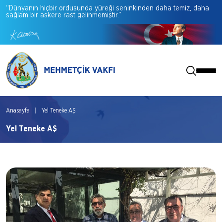
“Dünyanın
hiçbir
ordusunda
yüreği
seninkinden
daha
temiz,
daha
sağlam
bir
askere
rast
gelinmemiştir.”
Anasayfa
Yel Teneke AŞ
Yel Teneke AŞ