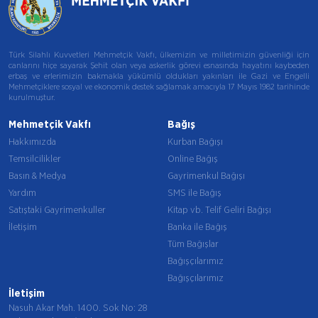
Türk Silahlı Kuvvetleri Mehmetçik Vakfı, ülkemizin ve milletimizin güvenliği için
canlarını hiçe sayarak Şehit olan veya askerlik görevi esnasında hayatını kaybeden
erbaş ve erlerimizin bakmakla yükümlü oldukları yakınları ile Gazi ve Engelli
Mehmetçiklere sosyal ve ekonomik destek sağlamak amacıyla 17 Mayıs 1982 tarihinde
kurulmuştur.
Mehmetçik Vakfı
Bağış
Hakkımızda
Kurban Bağışı
Temsilcilikler
Online Bağış
Basın & Medya
Gayrimenkul Bağışı
Yardım
SMS ile Bağış
Satıştaki Gayrimenkuller
Kitap vb. Telif Geliri Bağışı
İletişim
Banka ile Bağış
Tüm Bağışlar
Bağışçılarımız
Bağışçılarımız
İletişim
Nasuh Akar Mah. 1400. Sok No: 28