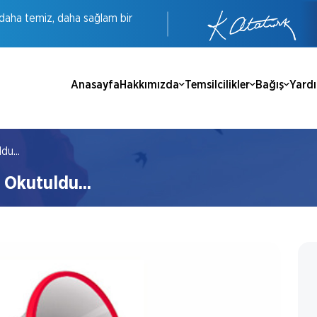
daha
temiz,
daha
sağlam
bir
Anasayfa
Hakkımızda
Temsilcilikler
Bağış
Yard
du...
 Okutuldu...