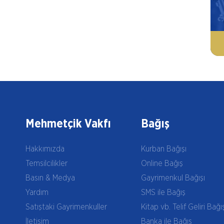
Mehmetçik Vakfı
Bağış
Hakkımızda
Kurban Bağışı
Temsilcilikler
Online Bağış
Basın & Medya
Gayrimenkul Bağışı
Yardım
SMS ile Bağış
Satıştaki Gayrimenkuller
Kitap vb. Telif Geliri Bağı
İletişim
Banka ile Bağış