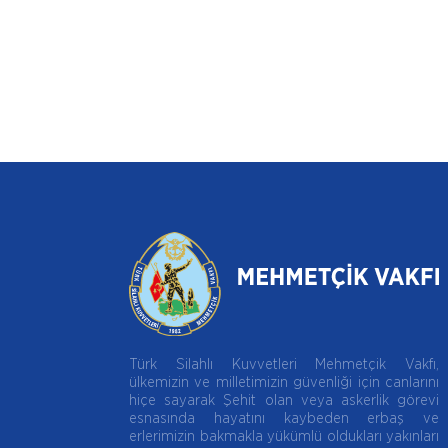
Türk Silahlı Kuvvetleri Mehmetçik Vakfı,
ülkemizin ve milletimizin güvenliği için canlarını
hiçe sayarak Şehit olan veya askerlik görevi
esnasında hayatını kaybeden erbaş ve
erlerimizin bakmakla yükümlü oldukları yakınları