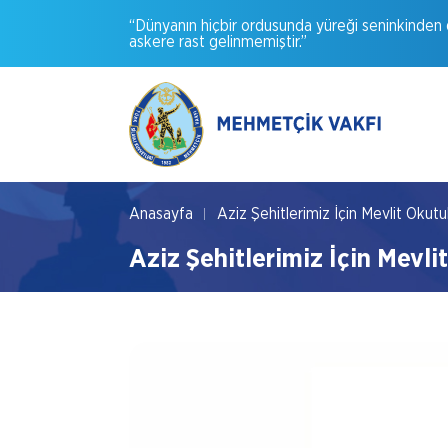
“Dünyanın
hiçbir
ordusunda
yüreği
seninkinden
askere
rast
gelinmemiştir.”
Anasayfa
Aziz Şehitlerimiz İçin Mevlit Okutul
Aziz Şehitlerimiz İçin Mevlit