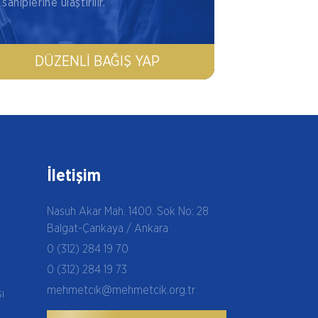
sahiplerine ulaştırılır.
DÜZENLI BAĞIŞ YAP
İletişim
Nasuh Akar Mah. 1400. Sok No: 28
Balgat-Çankaya / Ankara
0 (312) 284 19 70
0 (312) 284 19 73
mehmetcik@mehmetcik.org.tr
şı