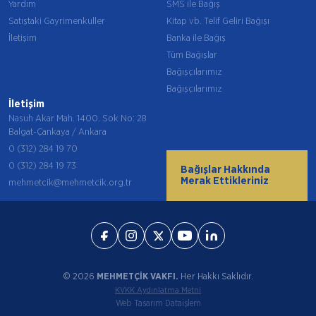
Yardım
SMS ile Bağış
Satıştaki Gayrimenkuller
Kitap vb. Telif Geliri Bağışı
İletişim
Banka ile Bağış
Tüm Bağışlar
Bağışçılarımız
Bağışçılarımız
İletişim
Nasuh Akar Mah. 1400. Sok No: 28
Balgat-Çankaya / Ankara
0 (312) 284 19 70
0 (312) 284 19 73
Bağışlar Hakkında
Merak Ettikleriniz
mehmetcik@mehmetcik.org.tr
© 2026
MEHMETÇİK VAKFI.
Her Hakkı Saklıdır.
KVKK Aydınlatma Metni
Web Tasarım Dataişlem