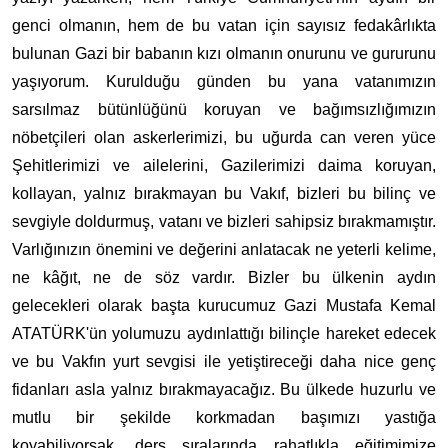
genci olmanın, hem de bu vatan için sayısız fedakârlıkta
bulunan Gazi bir babanın kızı olmanın onurunu ve gururunu
yaşıyorum. Kurulduğu günden bu yana vatanımızın
sarsılmaz bütünlüğünü koruyan ve bağımsızlığımızın
nöbetçileri olan askerlerimizi, bu uğurda can veren yüce
Şehitlerimizi ve ailelerini, Gazilerimizi daima koruyan,
kollayan, yalnız bırakmayan bu Vakıf, bizleri bu bilinç ve
sevgiyle doldurmuş, vatanı ve bizleri sahipsiz bırakmamıştır.
Varlığınızın önemini ve değerini anlatacak ne yeterli kelime,
ne kâğıt, ne de söz vardır. Bizler bu ülkenin aydın
gelecekleri olarak başta kurucumuz Gazi Mustafa Kemal
ATATÜRK'ün yolumuzu aydınlattığı bilinçle hareket edecek
ve bu Vakfın yurt sevgisi ile yetiştireceği daha nice genç
fidanları asla yalnız bırakmayacağız. Bu ülkede huzurlu ve
mutlu bir şekilde korkmadan başımızı yastığa
koyabiliyorsak, ders sıralarında rahatlıkla eğitimimize