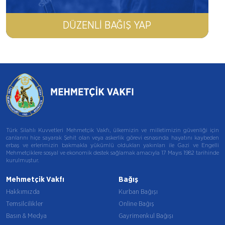
DÜZENLI BAĞIŞ YAP
Türk Silahlı Kuvvetleri Mehmetçik Vakfı, ülkemizin ve milletimizin güvenliği için
canlarını hiçe sayarak Şehit olan veya askerlik görevi esnasında hayatını kaybeden
erbaş ve erlerimizin bakmakla yükümlü oldukları yakınları ile Gazi ve Engelli
Mehmetçiklere sosyal ve ekonomik destek sağlamak amacıyla 17 Mayıs 1982 tarihinde
kurulmuştur.
Mehmetçik Vakfı
Bağış
Hakkımızda
Kurban Bağışı
Temsilcilikler
Online Bağış
Basın & Medya
Gayrimenkul Bağışı