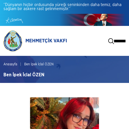
“Dünyanın
hiçbir
ordusunda
yüreği
seninkinden
daha
temiz,
daha
sağlam
bir
askere
rast
gelinmemiştir.”
Anasayfa
Ben İpek İclal ÖZEN
Ben İpek İclal ÖZEN