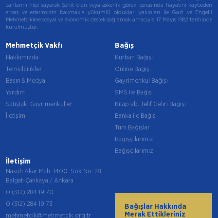
canlarını hiçe sayarak Şehit olan veya askerlik görevi esnasında hayatını kaybeden
erbaş ve erlerimizin bakmakla yükümlü oldukları yakınları ile Gazi ve Engelli
Mehmetçiklere sosyal ve ekonomik destek sağlamak amacıyla 17 Mayıs 1982 tarihinde
kurulmuştur.
Mehmetçik Vakfı
Bağış
Hakkımızda
Kurban Bağışı
Temsilcilikler
Online Bağış
Basın & Medya
Gayrimenkul Bağışı
Yardım
SMS ile Bağış
Satıştaki Gayrimenkuller
Kitap vb. Telif Geliri Bağışı
İletişim
Banka ile Bağış
Tüm Bağışlar
Bağışçılarımız
Bağışçılarımız
İletişim
Nasuh Akar Mah. 1400. Sok No: 28
Balgat-Çankaya / Ankara
0 (312) 284 19 70
0 (312) 284 19 73
Bağışlar Hakkında
Merak Ettikleriniz
mehmetcik@mehmetcik.org.tr