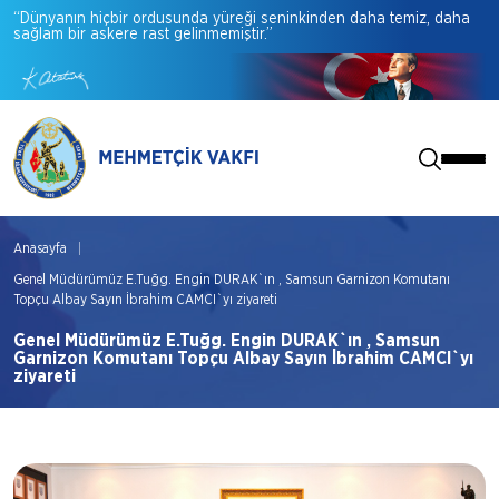
“Dünyanın
hiçbir
ordusunda
yüreği
seninkinden
daha
temiz,
daha
sağlam
bir
askere
rast
gelinmemiştir.”
Anasayfa
Genel Müdürümüz E.Tuğg. Engin DURAK`ın , Samsun Garnizon Komutanı
Topçu Albay Sayın İbrahim CAMCI`yı ziyareti
Genel Müdürümüz E.Tuğg. Engin DURAK`ın , Samsun
Garnizon Komutanı Topçu Albay Sayın İbrahim CAMCI`yı
ziyareti