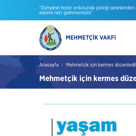
“Dünyanın
hiçbir
ordusunda
yüreği
seninkinden
askere
rast
gelinmemiştir.”
Anasayfa
Mehmetçik için kermes düzenledil
Mehmetçik için kermes düze