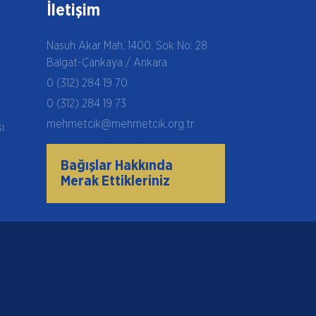
İletişim
Nasuh Akar Mah. 1400. Sok No: 28
Balgat-Çankaya / Ankara
0 (312) 284 19 70
0 (312) 284 19 73
mehmetcik@mehmetcik.org.tr
şı
Bağışlar Hakkında
Merak Ettikleriniz