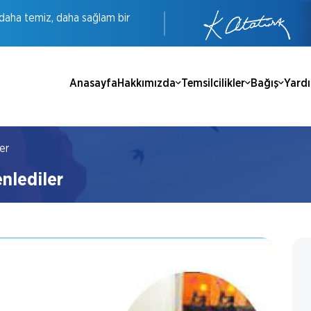
daha
temiz,
daha
sağlam
bir
Anasayfa
Hakkımızda
Temsilcilikler
Bağış
Yard
er
nlediler