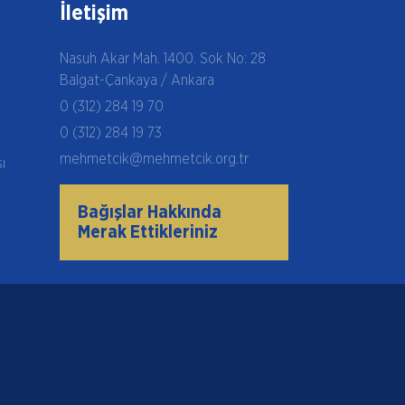
İletişim
Nasuh Akar Mah. 1400. Sok No: 28
Balgat-Çankaya / Ankara
0 (312) 284 19 70
0 (312) 284 19 73
mehmetcik@mehmetcik.org.tr
şı
Bağışlar Hakkında
Merak Ettikleriniz