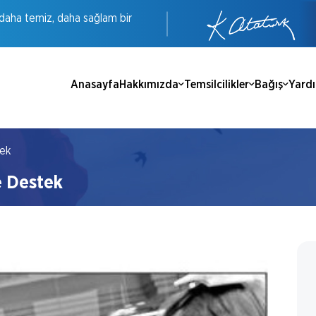
daha
temiz,
daha
sağlam
bir
Anasayfa
Hakkımızda
Temsilcilikler
Bağış
Yard
tek
 Destek