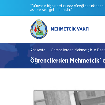
“Dünyanın
hiçbir
ordusunda
yüreği
seninkinden
askere
rast
gelinmemiştir.”
Anasayfa
Öğrencilerden Mehmetçik`e Des
Öğrencilerden Mehmetçik`e