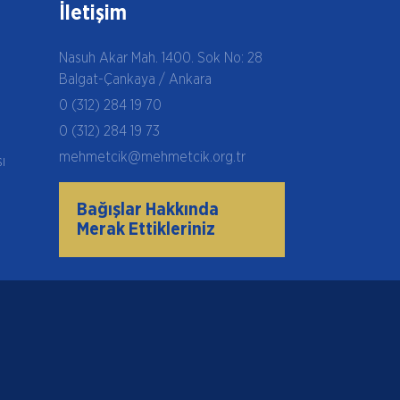
İletişim
Nasuh Akar Mah. 1400. Sok No: 28
Balgat-Çankaya / Ankara
0 (312) 284 19 70
0 (312) 284 19 73
mehmetcik@mehmetcik.org.tr
şı
Bağışlar Hakkında
Merak Ettikleriniz