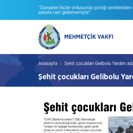
“Dünyanın
hiçbir
ordusunda
yüreği
seninkinden
askere
rast
gelinmemiştir.”
Anasayfa
Şehit çocukları Gelibolu Yardım ad
Şehit çocukları Gelibolu Ya