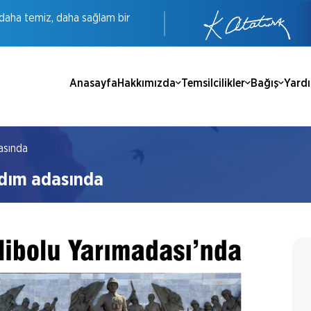
daha
temiz,
daha
sağlam
bir
Anasayfa
Hakkımızda
Temsilcilikler
Bağış
Yard
asında
rdım adasında