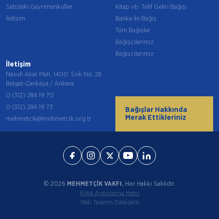
Satıştaki Gayrimenkuller
Kitap vb. Telif Geliri Bağışı
İletişim
Banka ile Bağış
Tüm Bağışlar
Bağışçılarımız
Bağışçılarımız
İletişim
Nasuh Akar Mah. 1400. Sok No: 28
Balgat-Çankaya / Ankara
0 (312) 284 19 70
0 (312) 284 19 73
Bağışlar Hakkında
Merak Ettikleriniz
mehmetcik@mehmetcik.org.tr
© 2026
MEHMETÇİK VAKFI.
Her Hakkı Saklıdır.
KVKK Aydınlatma Metni
Web Tasarım Dataişlem