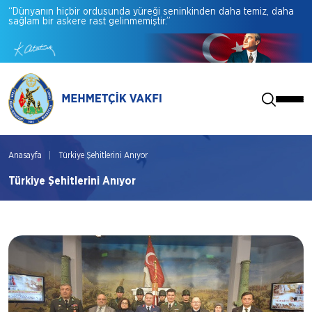
“Dünyanın
hiçbir
ordusunda
yüreği
seninkinden
daha
temiz,
daha
sağlam
bir
askere
rast
gelinmemiştir.”
Anasayfa
Türkiye Şehitlerini Anıyor
Türkiye Şehitlerini Anıyor