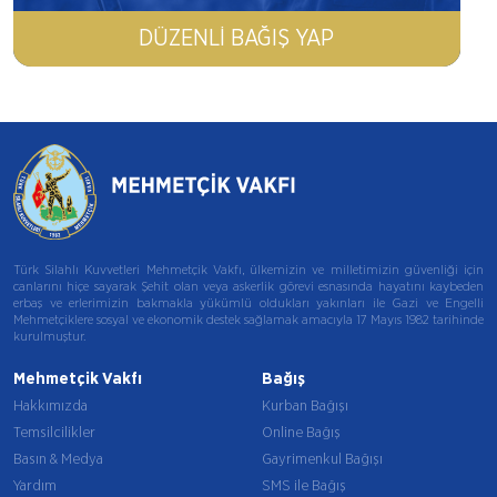
DÜZENLI BAĞIŞ YAP
Türk Silahlı Kuvvetleri Mehmetçik Vakfı, ülkemizin ve milletimizin güvenliği için
canlarını hiçe sayarak Şehit olan veya askerlik görevi esnasında hayatını kaybeden
erbaş ve erlerimizin bakmakla yükümlü oldukları yakınları ile Gazi ve Engelli
Mehmetçiklere sosyal ve ekonomik destek sağlamak amacıyla 17 Mayıs 1982 tarihinde
kurulmuştur.
Mehmetçik Vakfı
Bağış
Hakkımızda
Kurban Bağışı
Temsilcilikler
Online Bağış
Basın & Medya
Gayrimenkul Bağışı
Yardım
SMS ile Bağış