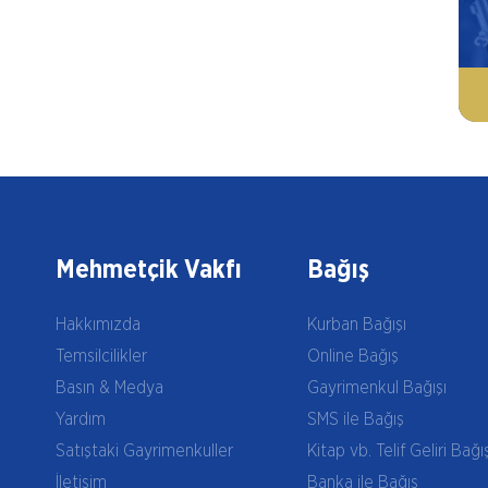
Mehmetçik Vakfı
Bağış
Hakkımızda
Kurban Bağışı
Temsilcilikler
Online Bağış
Basın & Medya
Gayrimenkul Bağışı
Yardım
SMS ile Bağış
Satıştaki Gayrimenkuller
Kitap vb. Telif Geliri Bağı
İletişim
Banka ile Bağış