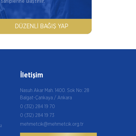
sahiplerine ulaştırılır.
DÜZENLI BAĞIŞ YAP
İletişim
Nasuh Akar Mah. 1400. Sok No: 28
Balgat-Çankaya / Ankara
0 (312) 284 19 70
0 (312) 284 19 73
mehmetcik@mehmetcik.org.tr
şı