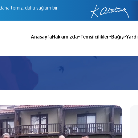
daha
temiz,
daha
sağlam
bir
Anasayfa
Hakkımızda
Temsilcilikler
Bağış
Yard