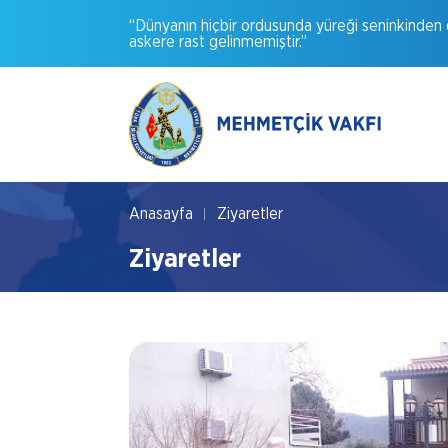
“Dünyanın
hiçbir
ordusunda
yüreği
seninkinden
askere
rast
gelinmemiştir.”
Anasayfa
Ziyaretler
Ziyaretler