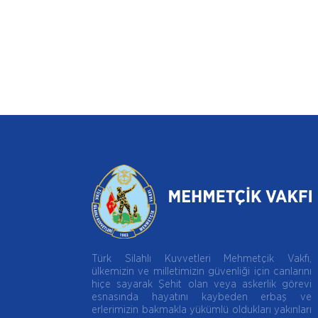
Türk Silahlı Kuvvetleri Mehmetçik Vakfı,
ülkemizin ve milletimizin güvenliği için canlarını
hiçe sayarak Şehit olan veya askerlik görevi
esnasında hayatını kaybeden erbaş ve
erlerimizin bakmakla yükümlü oldukları yakınları