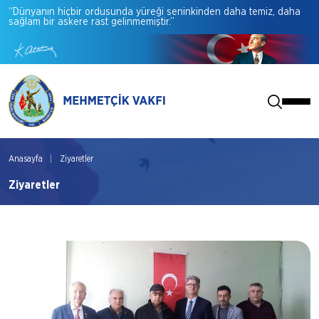
“Dünyanın
hiçbir
ordusunda
yüreği
seninkinden
daha
temiz,
daha
sağlam
bir
askere
rast
gelinmemiştir.”
Anasayfa
Ziyaretler
Ziyaretler