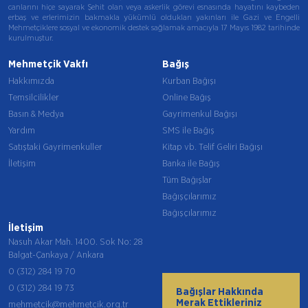
canlarını hiçe sayarak Şehit olan veya askerlik görevi esnasında hayatını kaybeden
erbaş ve erlerimizin bakmakla yükümlü oldukları yakınları ile Gazi ve Engelli
Mehmetçiklere sosyal ve ekonomik destek sağlamak amacıyla 17 Mayıs 1982 tarihinde
kurulmuştur.
Mehmetçik Vakfı
Bağış
Hakkımızda
Kurban Bağışı
Temsilcilikler
Online Bağış
Basın & Medya
Gayrimenkul Bağışı
Yardım
SMS ile Bağış
Satıştaki Gayrimenkuller
Kitap vb. Telif Geliri Bağışı
İletişim
Banka ile Bağış
Tüm Bağışlar
Bağışçılarımız
Bağışçılarımız
İletişim
Nasuh Akar Mah. 1400. Sok No: 28
Balgat-Çankaya / Ankara
0 (312) 284 19 70
0 (312) 284 19 73
Bağışlar Hakkında
Merak Ettikleriniz
mehmetcik@mehmetcik.org.tr